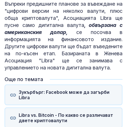
Въпреки предишните планове за въвеждане на
"цифрови версии на няколко валути, плюс
обща криптовалута", Асоциацията Libra ще
пусне само дигитална валута
, обвързана с
американския долар,
се посочва в
информацията на финансовото издание.
Другите цифрови валути ще бъдат въведените
на по-късен етап. Базираната в Женева
Асоциация "Libra" ще се занимава с
управлението на новата дигитална валута.
Още по темата
Зукърбърг: Facebook може да загърби
Libra
Libra vs. Bitcoin - По какво се различават
двете криптовалути