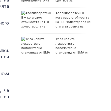
Центъра за
асистирана репродукция към НЗОК
ията
т
Аполипопротеин B –
е
кога само стойността
е свали
на LDL-холестерола не
ного
стига за оценка на
сърдечносъдовия риск?
 убития
12 са новите
лекарства с
терес
положително
пки.
еше си с
становище от ЕМА от
а ни
юли 2026 г.
 към
, че
я на