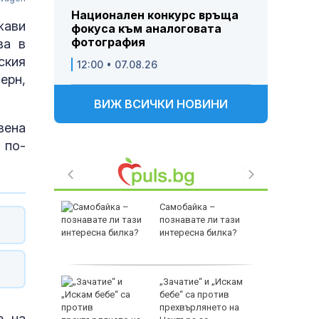
Национален конкурс връща
жави
фокуса към аналоговата
фотография
ва в
ския
12:00 • 07.08.26
ерн,
ВИЖ ВСИЧКИ НОВИНИ
вена
 по-
Самобайка –
офираха,
познавате ли тази
интересна билка?
навка и
 били
„Зачатие“ и „Искам
 от час
бебе“ са против
прехвърлянето на
е на