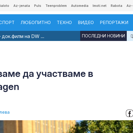
ialoto
Az-jenata
Puls
Teenproblem
Automedia
Imoti.net
Rabota
Az-
СПОРТ
ЛЮБОПИТНО
ТЕХНО
ВИДЕО
РЕПОРТАЖИ
 док.филм на DW ...
ПОСЛЕДНИ НОВИНИ
аме да участваме в
agen
лева