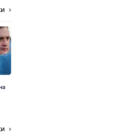
КИ
на
КИ