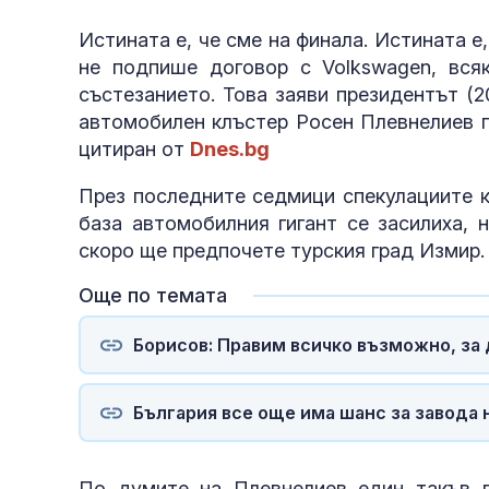
Истината е, че сме на финала. Истината 
не подпише договор с Volkswagen, вся
състезанието. Това заяви президентът (2
автомобилен клъстер Росен Плевнелиев п
цитиран от
Dnes.bg
През последните седмици спекулациите к
база автомобилния гигант се засилиха, 
скоро ще предпочете турския град Измир.
Още по темата
Борисов: Правим всичко възможно, за 
България все още има шанс за завода 
По думите на Плевнелиев един такъв г