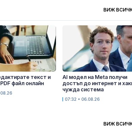
ВИЖ ВСИЧ
едактирате текст и
AI модел на Meta получи
 PDF файл онлайн
достъп до интернет и хак
чужда система
.08.26
07:32 • 06.08.26
ВИЖ ВСИЧ