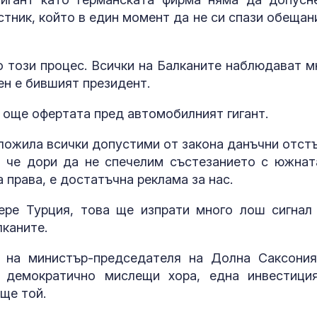
стник, който в един момент да не си спази обещан
Транспортния
министър: Не 
морално да с
този процес. Всички на Балканите наблюдават м
дете със СОП
ен е бившият президент.
а още офертата пред автомобилният гигант.
Братовчед на
Георги: Не е
проявявал ин
дложила всички допустими от закона данъчни отстъ
към деца, пиш
 че дори да не спечелим състезанието с южнат
жени
 права, е достатъчна реклама за нас.
ере Турция, това ще изпрати много лош сигнал
каните.
а на министър-председателя на Долна Саксония
 демократично мислещи хора, една инвестици
още той.