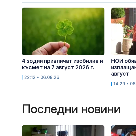
4 зодии привличат изобилие и
НОИ обяв
късмет на 7 август 2026 г.
изплащан
август
22:12 • 06.08.26
14:29 • 06
Последни новини