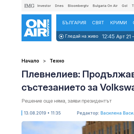
Investor
Dnes
Bloombergtv
Bulgaria On Air
Gol
T
БЪЛГАРИЯ
СВЯТ
КРИМИ
12:45
Гледай на живо
Арт 21 –
Начало
Техно
Плевнелиев: Продължав
състезанието за Volksw
Решение още няма, заяви президентът
13.08.2019 • 11:35
Редактор:
Василена Васи