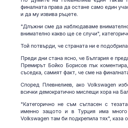
финалната права да остане само един уча
и да му извива ръцете.
"Длъжни сме да наблюдаваме внимателно 
внимателно какво ще се случи", категорич
Той потвърди, че страната ни е подобрил
Преди дни стана ясно, че България е пре
Премирът Бойко Борисов пък коментира,
съседка, самият факт, че сме на финалната
Според Плевнелиев, ако Volkswagen изб
всички демократично мислещи хора на Бал
"Категорично не съм съгласен с тезат
именно защото и в Турция има много
Volkswagen там би подкрепила тях", каза 