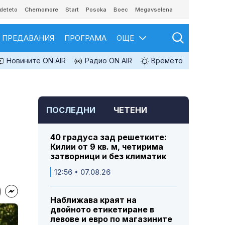
deteto
Chernomore
Start
Posoka
Boec
Megavselena
ПРЕДАВАНИЯ
ПРОГРАМА
ОЩЕ
Новините ON AIR
Радио ON AIR
Времето
ПОСЛЕДНИ
ЧЕТЕНИ
40 градуса зад решетките:
Килии от 9 кв. м, четирима
затворници и без климатик
12:56 • 07.08.26
Наближава краят на
двойното етикетиране в
левове и евро по магазините