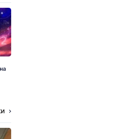
на
КИ