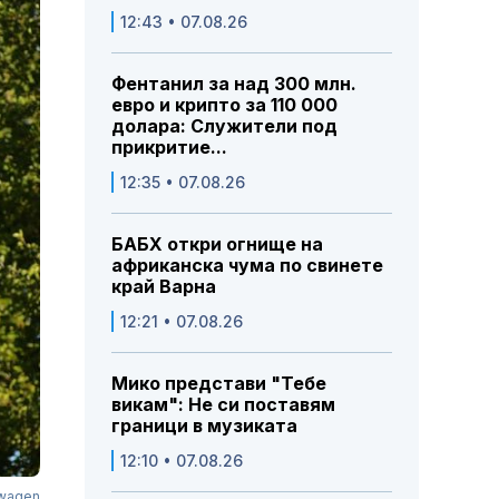
12:43 • 07.08.26
Фентанил за над 300 млн.
евро и крипто за 110 000
долара: Служители под
прикритие...
12:35 • 07.08.26
БАБХ откри огнище на
африканска чума по свинете
край Варна
12:21 • 07.08.26
Мико представи "Тебе
викам": Не си поставям
граници в музиката
12:10 • 07.08.26
swagen