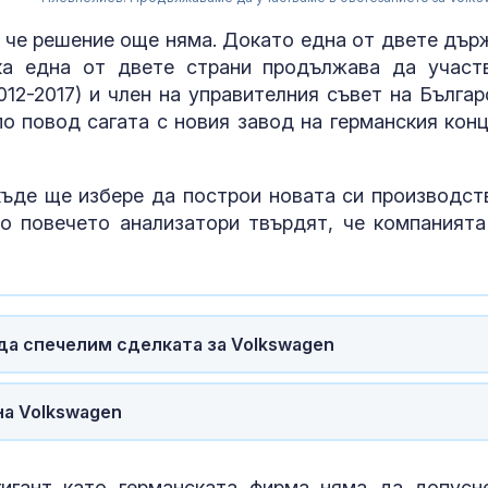
е, че решение още няма. Докато една от двете дър
ка една от двете страни продължава да участ
012-2017) и член на управителния съвет на Българ
о повод сагата с новия завод на германския конц
ъде ще избере да построи новата си производст
но повечето анализатори твърдят, че компанията
Чужденци
самокатастр
да спечелим сделката за Volkswagen
удариха се в
мантинела, ка
дърво
на Volkswagen
Малолетните
Георги повече
(СНИМКИ)
игант като германската фирма няма да допусн