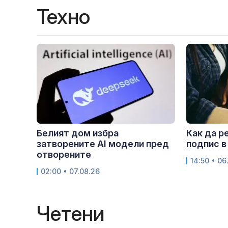
Техно
Белият дом избра
Как да р
затворените AI модели пред
подпис в
отворените
14:50 • 06
02:00 • 07.08.26
Четени