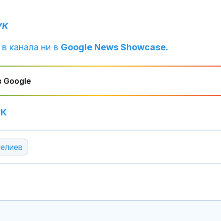
УК
 в канала ни в
Google News Showcase.
 Google
УК
нелиев