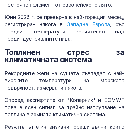
постоянен елемент от европейското лято.
Юни 2026 г. се превърна в най-горещия месец,
регистриран някога в
Западна Европа
, със
средни температури значително над
прединдустриалните нива.
Топлинен стрес за
климатичната система
Рекордните жеги на сушата съвпадат с най-
високите температури на морската
повърхност, измервани някога.
Според експертите от "Коперник" и ECMWF
това е ясен сигнал за трайно натрупване на
топлина в земната климатична система.
Резултатът е интензивни горещи вълни, които