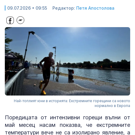
09.07.2026 • 09:55
Редактор:
Петя Апостолова
Най-топлият юни в историята: Екстремните горещини са новото
нормално в Европа
Поредицата от интензивни горещи вълни от
май месец насам показва, че екстремните
температури вече не са изолирано явление, а