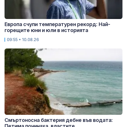
Европа счупи температурен рекорд: Най-
горещите юни и юли в историята
09:55 • 10.08.26
Смъртоносна бактерия дебне във водата:
Петима починаха, властите...