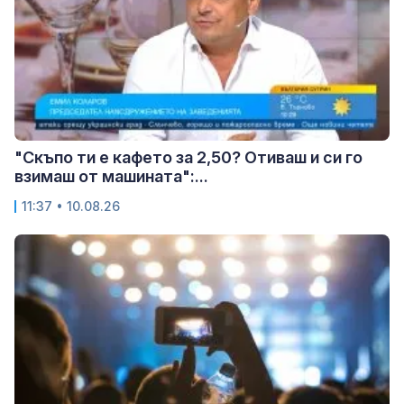
"Скъпо ти е кафето за 2,50? Отиваш и си го
взимаш от машината":...
11:37 • 10.08.26