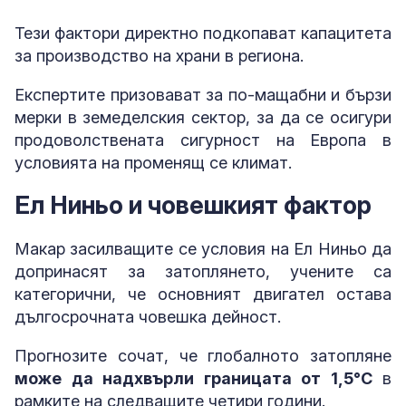
Тези фактори директно подкопават капацитета
за производство на храни в региона.
Експертите призовават за по-мащабни и бързи
мерки в земеделския сектор, за да се осигури
продоволствената сигурност на Европа в
условията на променящ се климат.
Ел Ниньо и човешкият фактор
Макар засилващите се условия на Ел Ниньо да
допринасят за затоплянето, учените са
категорични, че основният двигател остава
дългосрочната човешка дейност.
Прогнозите сочат, че глобалното затопляне
може да надхвърли границата от 1,5°C
в
рамките на следващите четири години.