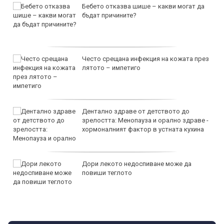
Бебето отказва шише – какви могат да
бъдат причините?
Често срещана инфекция на кожата през
лятото – импетиго
Дентално здраве от детството до
зрелостта: Менопауза и орално здраве -
хормоналният фактор в устната кухина
Дори лекото недоспиване може да
повиши теглото