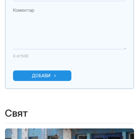
0
от 500
ДОБАВИ
Свят