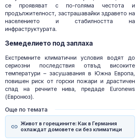
се проявяват с по-голяма честота и
продължителност, застрашавайки здравето на
населението и стабилността на
инфраструктурата.
Земеделието под заплаха
Екстремните климатични условия водят до
сериозни последствия отвъд високите
температури – засушавания в Южна Европа,
повишен риск от горски пожари и драстичен
спад на речните нива, предаде Euronews
(Евронюз).
Още по темата
Живот в горещините: Как в Германия
охлаждат домовете си без климатици