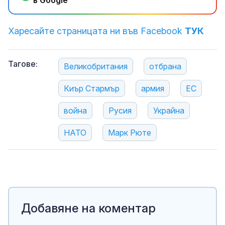
в Google
Харесайте страницата ни във Facebook
ТУК
Тагове:
Великобритания
отбрана
Киър Стармър
армия
ЕС
война
Русия
Украйна
НАТО
Марк Рюте
Добавяне на коментар