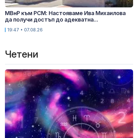
МВнР към РСМ: Настояваме Ива Михаилова
да получи достъп до адекватна...
19:47 • 07.08.26
Четени