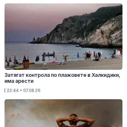
Затягат контрола по плажовете в Халкидики,
има арести
22:44 • 07.08.26