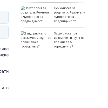
Z-10 за
Психология за
родители: Режимът и
чувството за
тренират
предвидимост
EUR
между
Защо рискът от
а се
исхемичен инсулт се
 един
повишава в
горещините?
вяла
ожка
рати
800 EUR
 и в