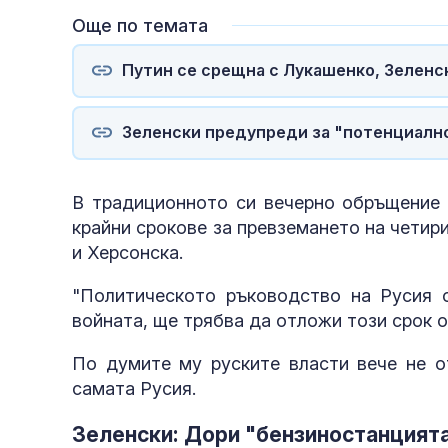
Още по темата
Путин се срещна с Лукашенко, Зеленск
Зеленски предупреди за "потенциално
В традиционното си вечерно обръщение З
крайни срокове за превземането на четир
и Херсонска.
"Политическото ръководство на Русия 
войната, ще трябва да отложи този срок о
По думите му руските власти вече не от
самата Русия.
Зеленски: Дори "бензиностанцията