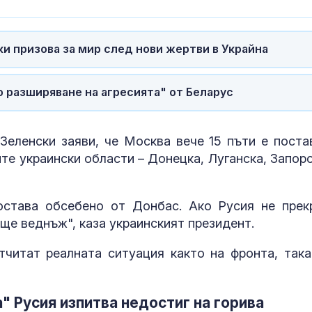
Китай тества 
опасни мисии:
и призова за мир след нови жертви в Украйна
щурмовите
хеликоптери 
полети под радара
 разширяване на агресията" от Беларус
Как войните 
Иран и Украйн
превърнаха в
енергиен шок
еленски заяви, че Москва вече 15 пъти е поста
ите украински области – Донецка, Луганска, Запор
остава обсебено от Донбас. Ако Русия не прек
ще веднъж", каза украинският президент.
читат реалната ситуация както на фронта, така
" Русия изпитва недостиг на горива