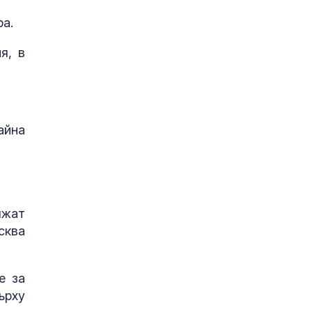
ра.
я, в
айна
лжат
сква
е за
ърху