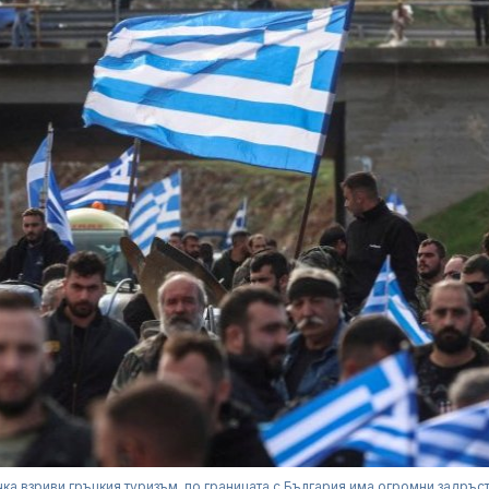
чка взриви гръцкия туризъм, по границата с България има огромни задръс