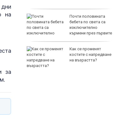
 дни
о на
за
Почти половината
а Георги
бебета по света са
съдието
изключително
ичната
кърмени през първите
шест месеца
а на
Как се променят
еста
та
костите с напредване
зда
на възрастта?
и за
м.