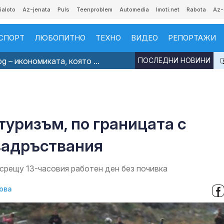
ialoto
Az-jenata
Puls
Teenproblem
Automedia
Imoti.net
Rabota
Az-
СПОРТ
ЛЮБОПИТНО
ТЕХНО
ВИДЕО
РЕПОРТАЖИ
g – икономиката, която ...
ПОСЛЕДНИ НОВИНИ
туризъм, по границата с
задръствания
срещу 13-часовия работен ден без почивка
ова