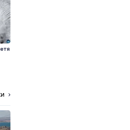
летя
КИ