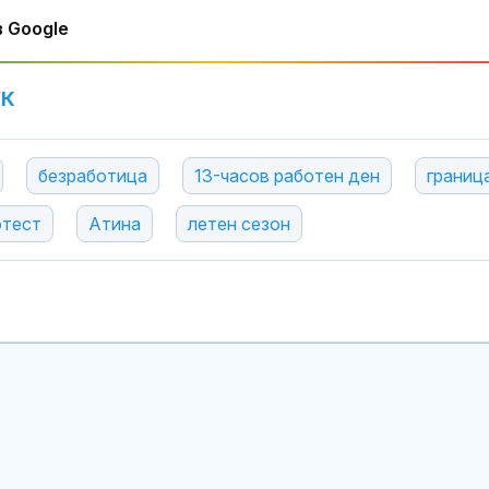
 Google
УК
безработица
13-часов работен ден
границ
отест
Атина
летен сезон