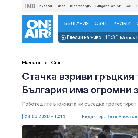
Investor
Dnes
Bloombergtv
Bulgaria On Air
Gol
T
БЪЛГАРИЯ
СВЯТ
КРИМИ
16:30
Гледай на живо
Money.b
Начало
Свят
Стачка взриви гръцкия 
България има огромни 
Работещите в южната ни съседка протестират 
24.06.2026 • 10:14
Редактор:
Петя Апостол