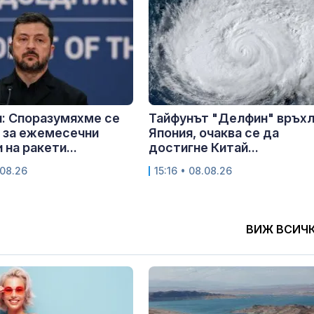
: Споразумяхме се
Тайфунът "Делфин" връх
 за ежемесечни
Япония, очаква се да
 на ракети...
достигне Китай...
.08.26
15:16 • 08.08.26
ВИЖ ВСИЧ