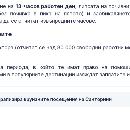
в гасенето
ане на
13-часов работен ден
, липсата на почивни
ез почивка в пика на лятото) и заобикалянет
Иво Христов 
а да се отчитат извънредните часове.
убийството н
Кузев: Право
се гради на л
рите
отговорност
Почина бащат
ктора (отчитат се над 80 000 свободни работни м
аржентинска
футболна зве
Лионел Меси
ла периода, в който те имат право на помощ
еми в популярните дестинации изяждат заплатите и
арализира круизните посещения на Санторини