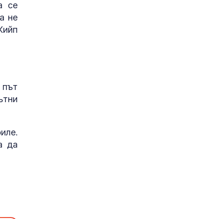
а се
а не
Кийп
 път
ътни
иле.
а да