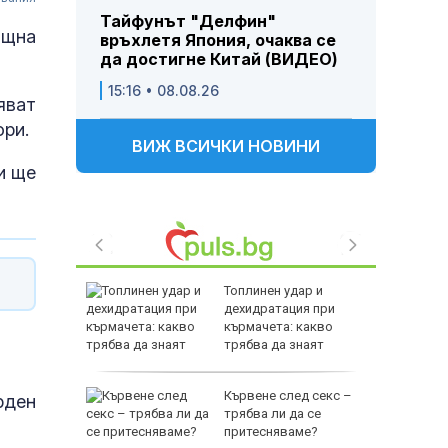
Тайфунът "Делфин"
ощна
връхлетя Япония, очаква се
да достигне Китай (ВИДЕО)
15:16 • 08.08.26
яват
ори.
ВИЖ ВСИЧКИ НОВИНИ
и ще
и Оман са
Топлинен удар и
дехидратация при
 за
кърмачета: какво
оток
трябва да знаят
родителите
край
Кървене след секс –
рден
трябва ли да се
е включи
притесняваме?