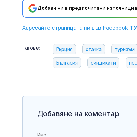
Добави ни в предпочитани източници в
Харесайте страницата ни във Facebook
Т
Тагове:
Гърция
стачка
туризъм
България
синдикати
пр
Добавяне на коментар