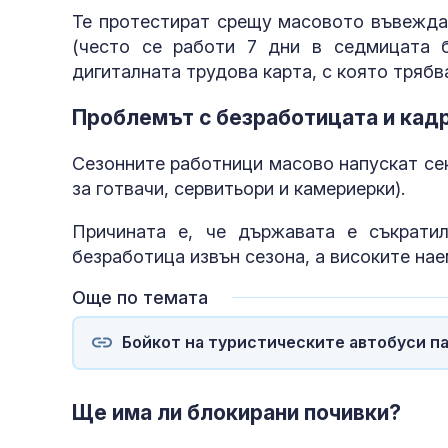
Те протестират срещу масовото въвежд
(често се работи 7 дни в седмицата б
дигиталната трудова карта, с която трябв
Проблемът с безработицата и кад
Сезонните работници масово напускат се
за готвачи, сервитьори и камериерки).
Причината е, че държавата е съкрати
безработица извън сезона, а високите на
Още по темата
Бойкот на туристическите автобуси п
Ще има ли блокирани почивки?