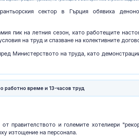
орантьорския сектор в Гърция обявиха денон
мия пик на летния сезон, като работещите насто
условия на труд и спазване на колективните догов
пред Министерството на труда, като демонстраци
о работно време и 13-часов труд
Арагчи: Иран 
близо до
споразумение
Ормузкия пр
Голям пожар 
 от правителството и големите хотелиери "реко
Асеновград:
рху изтощение на персонала.
Хеликоптер с