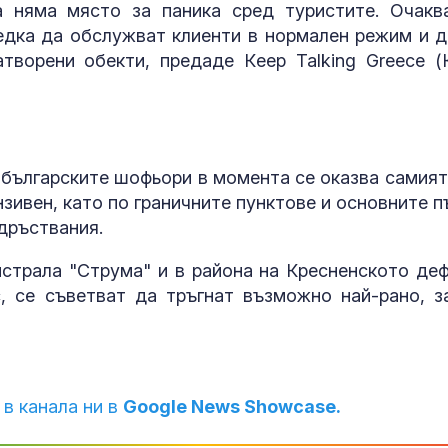
а няма място за паника сред туристите. Очакв
едка да обслужват клиенти в нормален режим и д
творени обекти, предаде Кeep Talking Greece (
 българските шофьори в момента се оказва самият
зивен, като по граничните пунктове и основните п
дръствания.
страла "Струма" и в района на Кресненското деф
, се съветват да тръгнат възможно най-рано, з
 в канала ни в
Google News Showcase.