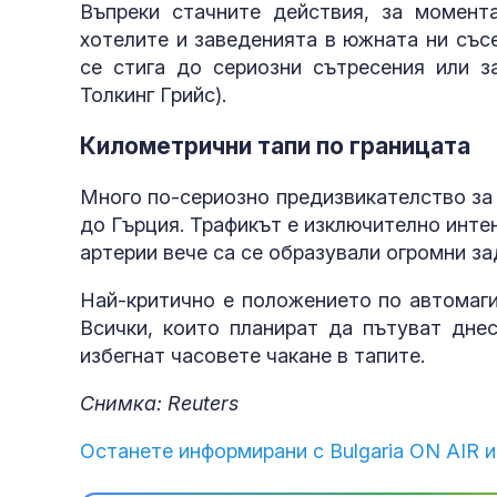
Въпреки стачните действия, за момент
хотелите и заведенията в южната ни със
се стига до сериозни сътресения или за
Толкинг Грийс).
Километрични тапи по границата
Много по-сериозно предизвикателство за
до Гърция. Трафикът е изключително интен
артерии вече са се образували огромни за
Най-критично е положението по автомаги
Всички, които планират да пътуват днес
избегнат часовете чакане в тапите.
Снимка: Reuters
Останете информирани с Bulgaria ON AIR и