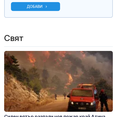
ДОБАВИ
Свят
Силен вятър разпали нов пожар край Атина