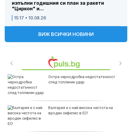
изпълни годишния си план за ракети
"Циркон" и...
15:17 • 10.08.26
ВИЖ ВСИЧКИ НОВИНИ
Остра чернодробна недостатъчност
след топлинен удар
България е с най-висока честота на
вроден сифилис в ЕС!