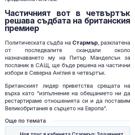
Частичният вот в четвъртък
решава съдбата на британския
премиер
Политическата съдба на
Стармър
, разклатена
от последвалите скандали около
назначаването му на Питър Манделсън за
посланик в САЩ, ще бъде решена на частични
избори в Северна Англия в четвъртък.
Британският лидер приветства срещата на
върха като "изпълнение на обещанието ни да
рестартираме отношенията си и да поставим
Великобритания в сърцето на Европа".
Още по темата
Нов трус в кабинета Стармър: Здравният