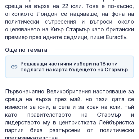
среща на върха на 22 юли. Това е по-късно,
отколкото Лондон се надяваше, на фона на
политически сътресения и въпроси около
оцеляването на Киър Стармър като британски
премиер през идните седмици, пише Euractiv.
Още по темата
Решаващи частични избори на 18 юни
подлагат на карта бъдещето на Стармър
Първоначално Великобритания настояваше за
среща на върха през май, но тази дата се
измести за юни, а сега и за края на юли, тъй
като правителството на Стармър и
лидерството му в центристката Лейбъристка
партия бяха разтърсени от политически
предизвикателства.