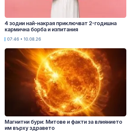
4 зодии най-накрая приключват 2-годишна
кармична борба и изпитания
07:46 • 10.08.26
Магнитни бури: Митове и факти за влиянието
им върху здравето