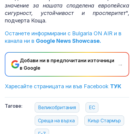
значение за нашата споделена европейска
сигурност, устойчивост и просперитет
",
подчерта Коща.
Останете информирани с Bulgaria ON AIR и в
канала ни в
Google News Showcase.
Добави ни в предпочитани източници
→
в Google
Харесайте страницата ни във Facebook
ТУК
Тагове:
Великобритания
ЕС
Среща на върха
Киър Стармър
Г-7