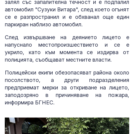
залял със запалителна течност и е подпалил
автомобил "Сузуки Витара", след което огънят
се е разпространил и е обхванал още един
паркиран наблизо автомобил.
След извършване на деянието лицето е
напуснало местопроизшествието и се е
укрило, като към момента се издирва от
полицията, съобщават местните власти.
Полицейски екипи обезопасяват района около
посолството, а други подразделения
предприемат мерки за откриване на лицето,
заподозряно в причиняване на пожара,
информира БГНЕС.