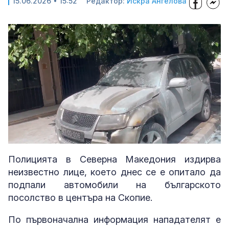
15.06.2026 • 15:52
Редактор:
Искра Ангелова
Loaded
:
Unmute
100.00%
Полицията в Северна Македония издирва
неизвестно лице, което днес се е опитало да
подпали автомобили на българското
посолство в центъра на Скопие.
По първоначална информация нападателят е