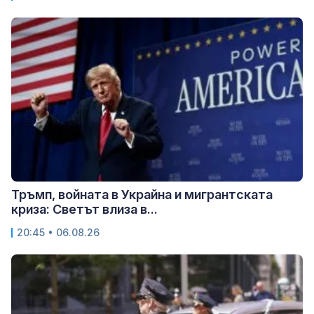
Тръмп, войната в Украйна и мигрантската
криза: Светът влиза в...
20:45 • 06.08.26