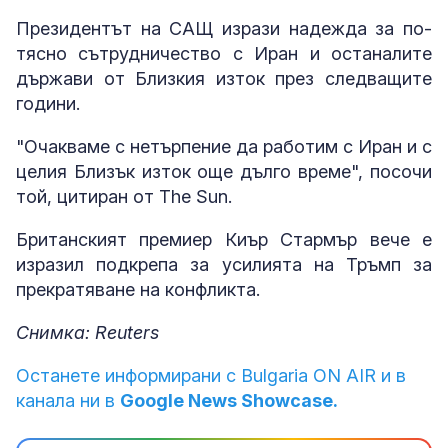
Президентът на САЩ изрази надежда за по-
тясно сътрудничество с Иран и останалите
държави от Близкия изток през следващите
години.
"Очакваме с нетърпение да работим с Иран и с
целия Близък изток още дълго време", посочи
той, цитиран от The Sun.
Британският премиер Киър Стармър вече е
изразил подкрепа за усилията на Тръмп за
прекратяване на конфликта.
Снимка: Reuters
Останете информирани с Bulgaria ON AIR и в
канала ни в
Google News Showcase.