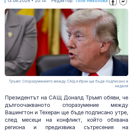
13.06.2026 • 20:14
Редактор:
Толя Николова
Тръмп: Споразумението между САЩ и Иран ще бъде подписано в
неделя
Президентът на САЩ Доналд Тръмп обяви, че
дългоочакваното споразумение между
Вашингтон и Техеран ще бъде подписано утре,
след месеци на конфликт, който обхвана
региона и предизвика сътресения на