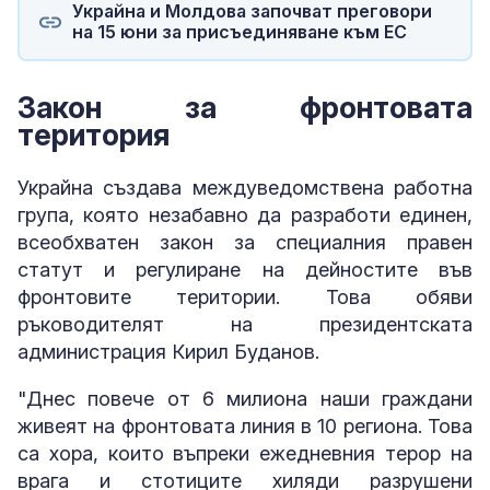
Украйна и Молдова започват преговори
на 15 юни за присъединяване към ЕС
Закон за фронтовата
територия
Украйна създава междуведомствена работна
група, която незабавно да разработи единен,
всеобхватен закон за специалния правен
статут и регулиране на дейностите във
фронтовите територии. Това обяви
ръководителят на президентската
администрация Кирил Буданов.
"Днес повече от 6 милиона наши граждани
живеят на фронтовата линия в 10 региона. Това
са хора, които въпреки ежедневния терор на
врага и стотиците хиляди разрушени