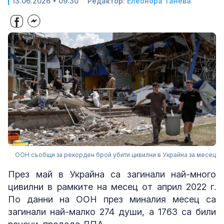
13.06.2026 • 09:30
Редактор:
Елеонора Танева
ООН съобщи за рекорден брой убити цивилни в Украйна за месец
През май в Украйна са загинали най-много
цивилни в рамките на месец от април 2022 г.
По данни на ООН през миналия месец са
загинали най-малко 274 души, а 1763 са били