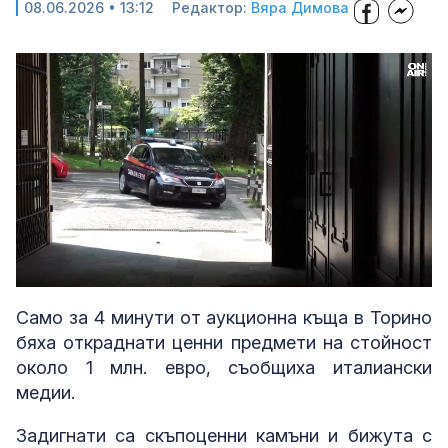
08.06.2026 • 13:12
Редактор:
Вяра Димова
Loaded
:
Unmute
95.30%
Само за 4 минути от аукционна къща в Торино
бяха откраднати ценни предмети на стойност
около 1 млн. евро, съобщиха италиански
медии.
Задигнати са скъпоценни камъни и бижута с