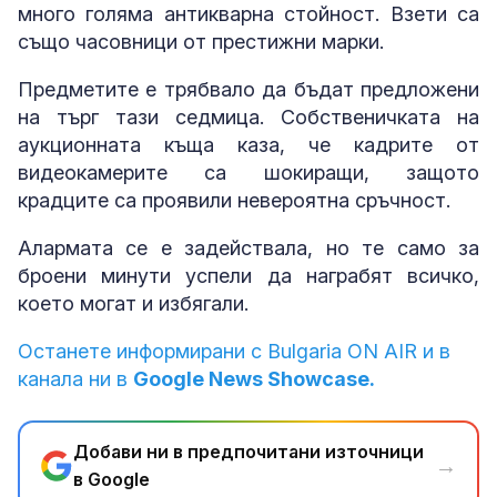
много голяма антикварна стойност. Взети са
също часовници от престижни марки.
Предметите е трябвало да бъдат предложени
на търг тази седмица. Собственичката на
аукционната къща каза, че кадрите от
видеокамерите са шокиращи, защото
крадците са проявили невероятна сръчност.
Алармата се е задействала, но те само за
броени минути успели да награбят всичко,
което могат и избягали.
Останете информирани с Bulgaria ON AIR и в
канала ни в
Google News Showcase.
Добави ни в предпочитани източници
→
в Google