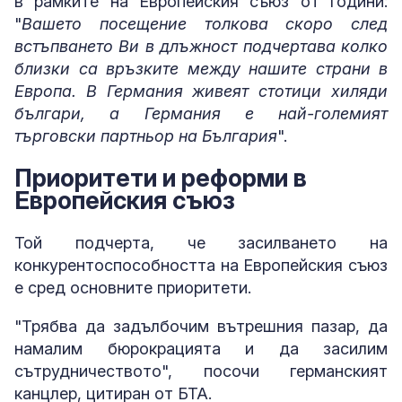
в рамките на Европейския съюз от години:
"
Вашето посещение толкова скоро след
встъпването Ви в длъжност подчертава колко
близки са връзките между нашите страни в
Европа. В Германия живеят стотици хиляди
българи, а Германия е най-големият
търговски партньор на България
".
Приоритети и реформи в
Европейския съюз
Той подчерта, че засилването на
конкурентоспособността на Европейския съюз
е сред основните приоритети.
"Трябва да задълбочим вътрешния пазар, да
намалим бюрокрацията и да засилим
сътрудничеството", посочи германският
канцлер, цитиран от БТА.