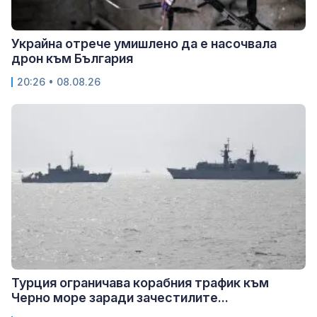
Украйна отрече умишлено да е насочвала
дрон към България
20:26 • 08.08.26
Турция ограничава корабния трафик към
Черно море заради зачестилите...