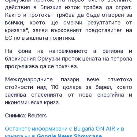
действия в Близкия изток трябва да спрат.
Както и протокът трябва да бъде отворен за
всички, което ще смекчи резултатите от
кризата", заяви върховният представител на
ЕС по външната политика.
На фона на напрежението в региона и
блокирания Ормузки проток цената на петрола
продължава да се покачва.
Международните пазари вече отчетоха
стойности над 110 долара за барел, което
засилва опасенията от нова енергийна и
икономическа криза.
Снимка: Reuters
Останете информирани с Bulgaria ON AIR и в
канала ни в
Google News Showcase.