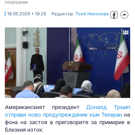
посредник
18.05.2026 • 19:28
Редактор:
Толя Николова
Loaded
:
Unmute
38.10%
Американският президент
Доналд Тръмп
отправи ново предупреждение към Техеран
на
фона на застоя в преговорите за примирие в
Близкия изток.