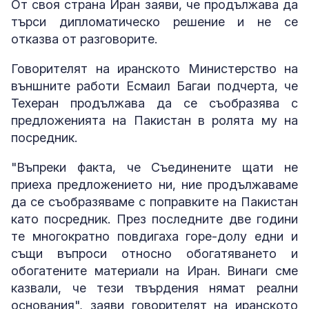
От своя страна Иран заяви, че продължава да
търси дипломатическо решение и не се
отказва от разговорите.
Говорителят на иранското Министерство на
външните работи Есмаил Багаи подчерта, че
Техеран продължава да се съобразява с
предложенията на Пакистан в ролята му на
посредник.
"Въпреки факта, че Съединените щати не
приеха предложението ни, ние продължаваме
да се съобразяваме с поправките на Пакистан
като посредник. През последните две години
те многократно повдигаха горе-долу едни и
същи въпроси относно обогатяването и
обогатените материали на Иран. Винаги сме
казвали, че тези твърдения нямат реални
основания", заяви говорителят на иранското