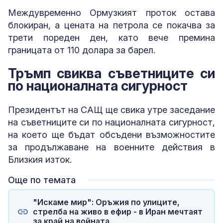
Междувременно Ормузкият проток остава
блокиран, а цената на петрола се покачва за
трети пореден ден, като вече премина
границата от 110 долара за барел.
Тръмп свиква съветниците си
по националната сигурност
Президентът на САЩ ще свика утре заседание
на съветниците си по националната сигурност,
на което ще бъдат обсъдени възможностите
за продължаване на военните действия в
Близкия изток.
Още по темата
"Искаме мир": Оръжия по улиците,
стрелба на живо в ефир - в Иран мечтаят
за край на войната