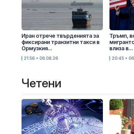
Иран отрече твърденията за
Тръмп, в
фиксирани транзитни такси в
мигрантс
Ормузкия...
влиза в...
21:56 • 06.08.26
20:45 • 06
Четени