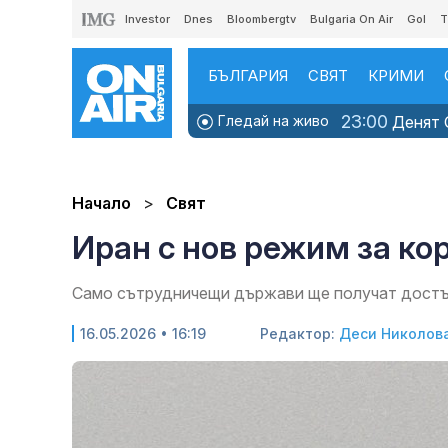
Investor
Dnes
Bloombergtv
Bulgaria On Air
Gol
T
БЪЛГАРИЯ
СВЯТ
КРИМИ
23:00
Гледай на живо
Денят O
Начало
Свят
Иран с нов режим за ко
Само сътрудничещи държави ще получат дост
16.05.2026 • 16:19
Редактор:
Деси Николов