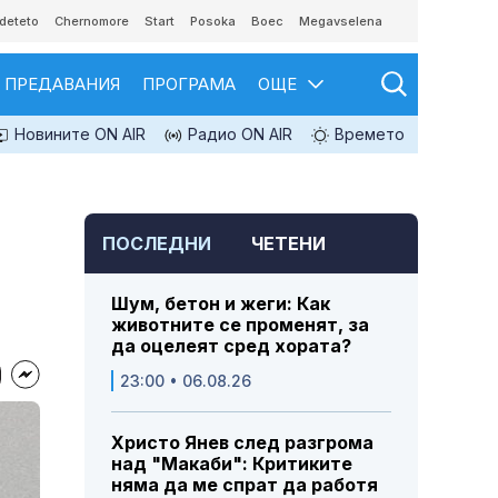
deteto
Chernomore
Start
Posoka
Boec
Megavselena
ПРЕДАВАНИЯ
ПРОГРАМА
ОЩЕ
Новините ON AIR
Радио ON AIR
Времето
ПОСЛЕДНИ
ЧЕТЕНИ
Шум, бетон и жеги: Как
животните се променят, за
да оцелеят сред хората?
23:00 • 06.08.26
Христо Янев след разгрома
над "Макаби": Критиките
няма да ме спрат да работя