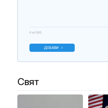
0
от 500
ДОБАВИ
Свят