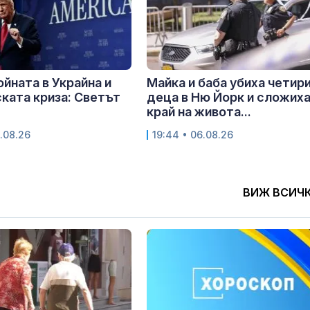
ойната в Украйна и
Майка и баба убиха четир
ката криза: Светът
деца в Ню Йорк и сложих
край на живота...
.08.26
19:44 • 06.08.26
ВИЖ ВСИЧ