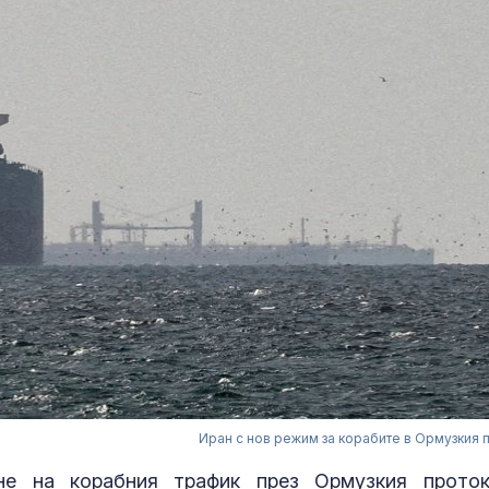
Иран с нов режим за корабите в Ормузкия 
ане на корабния трафик през Ормузкия прото