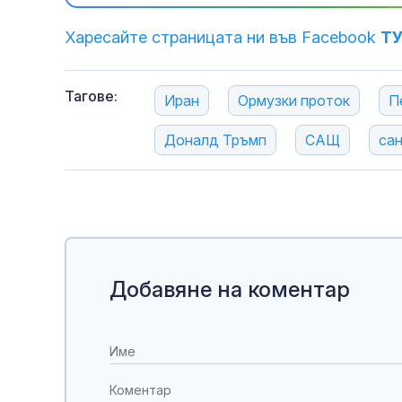
Харесайте страницата ни във Facebook
Т
Тагове:
Иран
Ормузки проток
П
Доналд Тръмп
САЩ
са
Добавяне на коментар