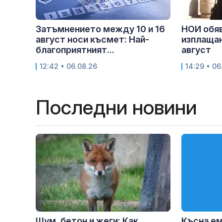
Затъмнението между 10 и 16
НОИ обяв
август носи късмет: Най-
изплащан
благоприятният...
август
12:42 • 06.08.26
14:29 • 06
Последни новини
Шум, бетон и жеги: Как
Късна е