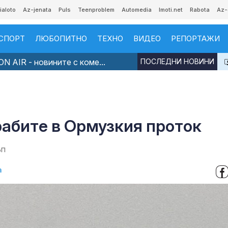
ialoto
Az-jenata
Puls
Teenproblem
Automedia
Imoti.net
Rabota
Az-
СПОРТ
ЛЮБОПИТНО
ТЕХНО
ВИДЕО
РЕПОРТАЖИ
N AIR - новините с коме...
ПОСЛЕДНИ НОВИНИ
рабите в Ормузкия проток
ъп
а