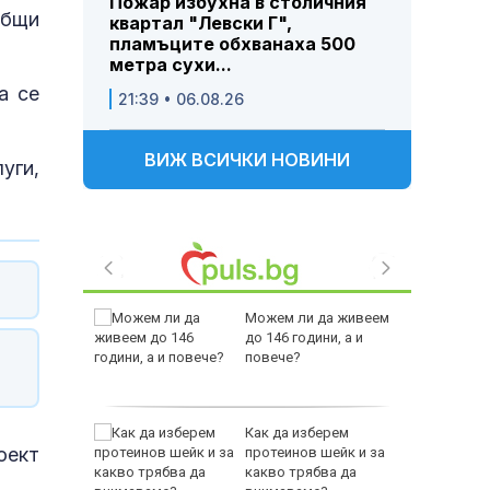
Пожар избухна в столичния
общи
квартал "Левски Г",
пламъците обхванаха 500
метра сухи...
а се
21:39 • 06.08.26
ВИЖ ВСИЧКИ НОВИНИ
уги,
 Пратиха
Можем ли да живеем
ката”
до 146 години, а и
 облечен
повече?
ЕО 16+)
Z-10 за
Как да изберем
оект
протеинов шейк и за
какво трябва да