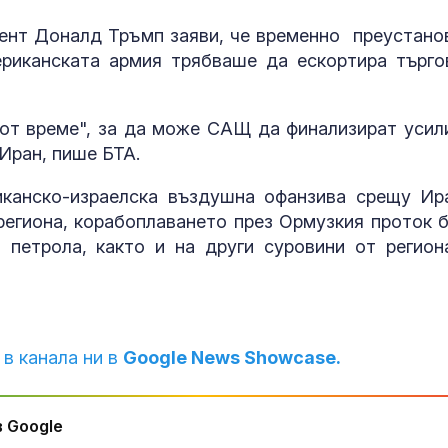
хеликоптери 
полети под радара
ент Доналд Тръмп заяви, че временно преустано
Как войните 
ериканската армия трябваше да ескортира търго
Иран и Украйн
превърнаха в
енергиен шок
 от време", за да може САЩ да финализират усил
Иран, пише БТА.
Меган Маркъл
бански в басе
иканско-израелска въздушна офанзива срещу Ир
ЧРД
 региона, корабоплаването през Ормузкия проток 
 петрола, както и на други суровини от регион
 в канала ни в
Google News Showcase.
 Google