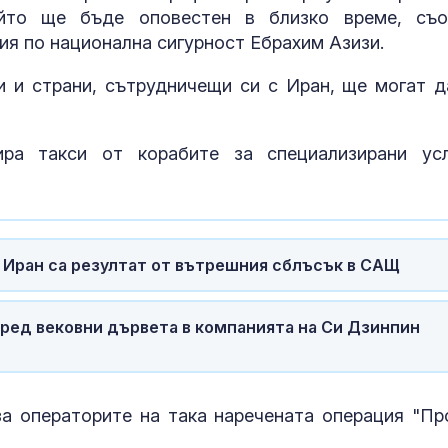
ойто ще бъде оповестен в близко време, съ
я по национална сигурност Ебрахим Азизи.
и и страни, сътрудничещи си с Иран, ще могат д
а такси от корабите за специализирани усл
и Иран са резултат от вътрешния сблъсък в САЩ
За наказание:
в “месомелач
сред вековни дървета в компанията на Си Дзинпин
руски войник
в рокля (ВИД
Китай тества 
а операторите на така наречената операция "Пр
опасни мисии:
щурмовите