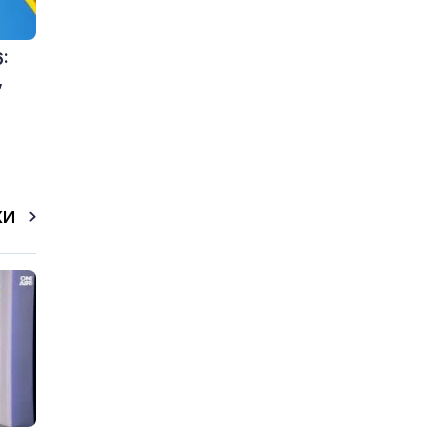
:
,
КИ