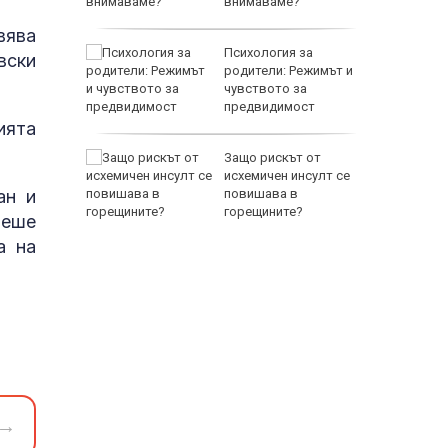
тренират
внимаваме?
вява
между
Психология за
вски
а се
родители: Режимът и
 един
чувството за
предвидимост
ията
 по
Защо рискът от
йна за
исхемичен инсулт се
ан и
повишава в
горещините?
беше
а на
→