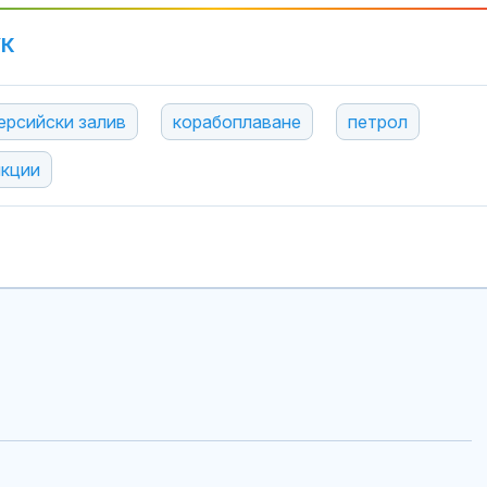
УК
ерсийски залив
корабоплаване
петрол
нкции