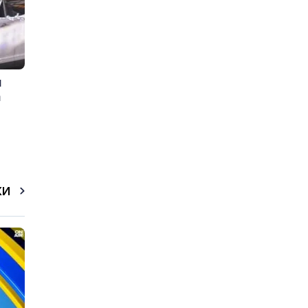
и
а
КИ