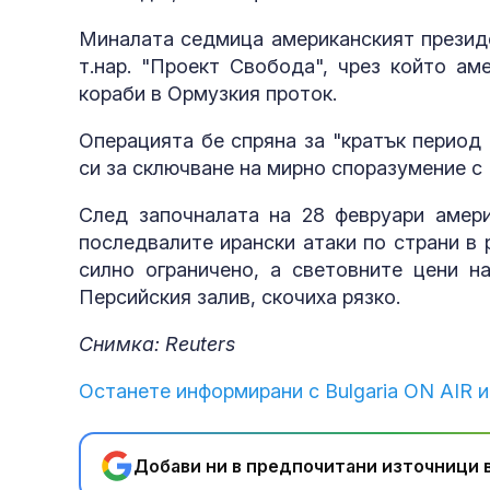
Миналата седмица американският презид
т.нар. "Проект Свобода", чрез който ам
кораби в Ормузкия проток.
Операцията бе спряна за "кратък период
си за сключване на мирно споразумение с 
След започналата на 28 февруари амер
последвалите ирански атаки по страни в
силно ограничено, а световните цени на
Персийския залив, скочиха рязко.
Снимка: Reuters
Останете информирани с Bulgaria ON AIR и
Добави ни в предпочитани източници в