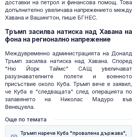
доставки на петрол и финансова помощ. Това
допълнително увеличава напрежението между
Хавана и Вашингтон, пише БГНЕС.
Тръмп засилва натиска над Хавана на
фона на регионално напрежение
Междувременно администрацията на Доналд
Тръмп засилва натиска над Хавана. Според
"Ню Йорк Таймс" САЩ увеличават
разузнавателните полети и военното
присъствие около Куба. Тръмп вече е заявил,
че Куба е "следващата" след операцията по
залавянето на Николас Мадуро във
Венецуела.
Още по темата
Тръмп нарече Куба "провалена държава",