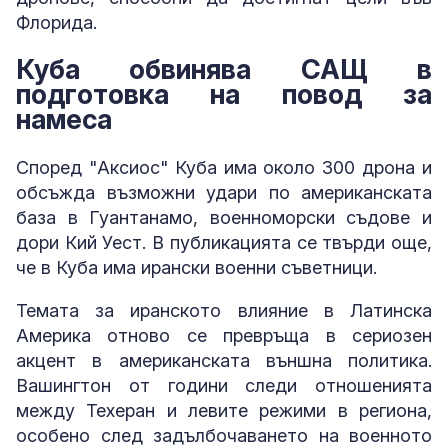
Флорида.
Куба обвинява САЩ в
подготовка на повод за
намеса
Според "Аксиос" Куба има около 300 дрона и
обсъжда възможни удари по американската
база в Гуантанамо, военноморски съдове и
дори Кий Уест. В публикацията се твърди още,
че в Куба има ирански военни съветници.
Темата за иранското влияние в Латинска
Америка отново се превръща в сериозен
акцент в американската външна политика.
Вашингтон от години следи отношенията
между Техеран и левите режими в региона,
особено след задълбочаването на военното