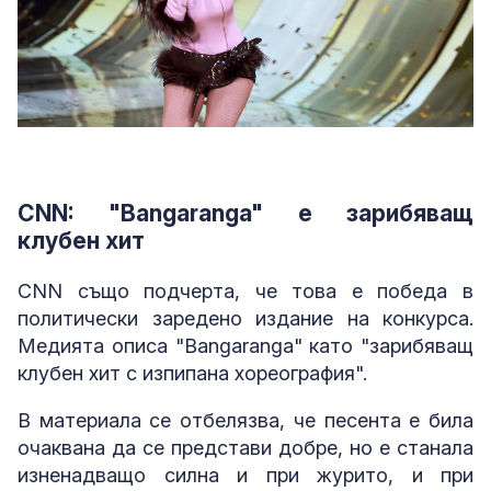
CNN: "Bangaranga" е зарибяващ
клубен хит
CNN също подчерта, че това е победа в
политически заредено издание на конкурса.
Медията описа "Bangaranga" като "зарибяващ
клубен хит с изпипана хореография".
В материала се отбелязва, че песента е била
очаквана да се представи добре, но е станала
изненадващо силна и при журито, и при