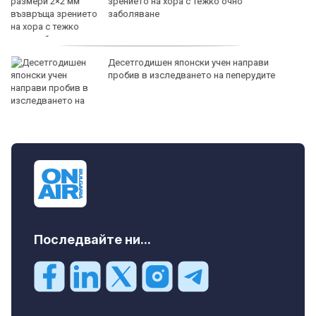
Времето във Варна на 7 август 2026
Честваме паметта на
преподобномъченик Дометий
Последвайте ни...