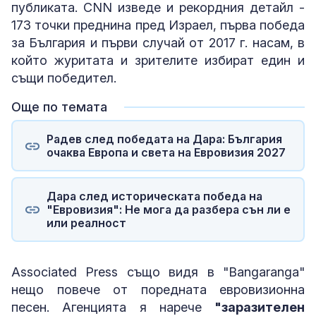
публиката. CNN изведе и рекордния детайл -
173 точки преднина пред Израел, първа победа
за България и първи случай от 2017 г. насам, в
който журитата и зрителите избират един и
същи победител.
Още по темата
Радев след победата на Дара: България
очаква Европа и света на Евровизия 2027
Дара след историческата победа на
"Евровизия": Не мога да разбера сън ли е
или реалност
Associated Press също видя в "Bangaranga"
нещо повече от поредната евровизионна
песен. Агенцията я нарече
"заразителен