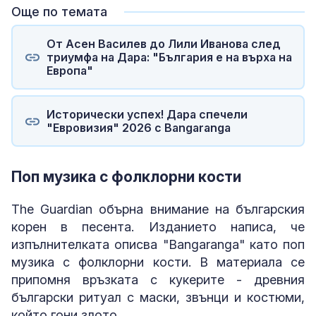
Още по темата
От Асен Василев до Лили Иванова след
триумфа на Дара: "България е на върха на
Европа"
Исторически успех! Дара спечели
"Евровизия" 2026 с Bangaranga
Поп музика с фолклорни кости
The Guardian обърна внимание на българския
корен в песента. Изданието написа, че
изпълнителката описва "Bangaranga" като поп
музика с фолклорни кости. В материала се
припомня връзката с кукерите - древния
български ритуал с маски, звънци и костюми,
който гони злото.