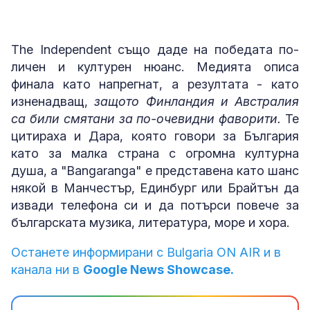
The Independent също даде на победата по-
личен и културен нюанс. Медията описа
финала като напрегнат, а резултата - като
изненадващ,
защото Финландия и Австралия
са били смятани за по-очевидни фаворити.
Те
цитираха и Дара, която говори за България
като за малка страна с огромна културна
душа, а "Bangaranga" е представена като шанс
някой в Манчестър, Единбург или Брайтън да
извади телефона си и да потърси повече за
българската музика, литература, море и хора.
Останете информирани с Bulgaria ON AIR и в
канала ни в
Google News Showcase.