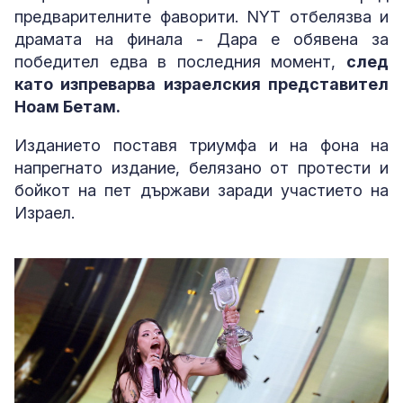
предварителните фаворити. NYT отбелязва и
драмата на финала - Дара е обявена за
победител едва в последния момент,
след
като изпреварва израелския представител
Ноам Бетам.
Изданието поставя триумфа и на фона на
напрегнато издание, белязано от протести и
бойкот на пет държави заради участието на
Израел.