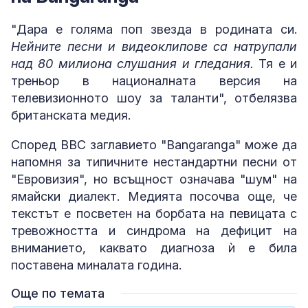
"Дара е голяма поп звезда в родината си.
Нейните песни и видеоклипове са натрупали
над 80 милиона слушания и гледания.
Тя е и
треньор в националната версия на
телевизионното шоу за таланти", отбелязва
британската медия.
Според BBC заглавието "Bangaranga" може да
напомня за типичните нестандартни песни от
"Евровизия", но всъщност означава "шум" на
ямайски диалект. Медията посочва още, че
текстът е посветен на борбата на певицата с
тревожността и синдрома на дефицит на
вниманието, каквато диагноза ѝ е била
поставена миналата година.
Още по темата