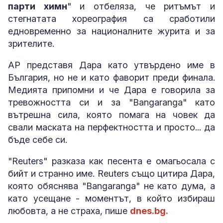
парти химн
" и отбеляза, че ритъмът и
стегнатата хореография са сработили
едновременно за националните журита и за
зрителите.
AP представя Дара като утвърдено име в
България, но не и като фаворит преди финала.
Медията припомни и че Дара е говорила за
тревожността си и за "Bangaranga" като
вътрешна сила, която помага на човек да
свали маската на перфектността и просто... да
бъде себе си.
"Reuters" разказа как песента е омагьосала с
бийт и странно име. Reuters също цитира Дара,
която обяснява "Bangaranga" не като дума, а
като усещане - моментът, в който избираш
любовта, а не страха, пише
dnes.bg.