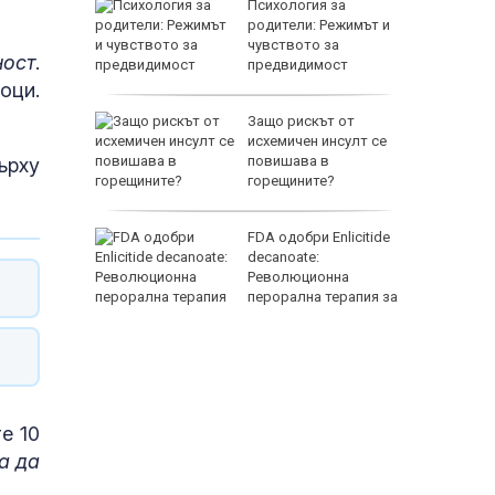
 на Рейн
Психология за
а
родители: Режимът и
омба
чувството за
ност
.
предвидимост
оци.
те на
Защо рискът от
исхемичен инсулт се
а треска
повишава в
ърху
горещините?
зор е
FDA одобри Еnlicitide
емълчава
decanoate:
Щ за
Революционна
агасаки
перорална терапия за
висок холестерол
е 10
а да