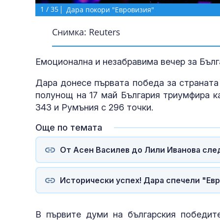
1
/
35
Дара покори "Евровизия"
Снимка: Reuters
Емоционална и незабравима вечер за Бълга
Дара донесе първата победа за страната 
полунощ на 17 май България триумфира к
343 и Румъния с 296 точки.
Още по темата
От Асен Василев до Лили Иванова след
Исторически успех! Дара спечели "Евр
В първите думи на българския победит