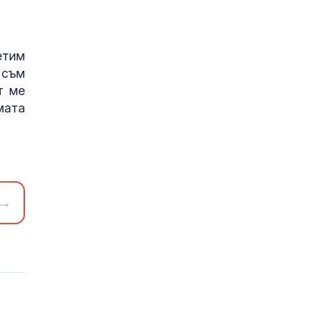
етим
 съм
т ме
мата
→