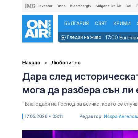
Investor
Dnes
Bloombergtv
Bulgaria On Air
Gol
T
БЪЛГАРИЯ
СВЯТ
КРИМИ
17:00
Гледай на живо
Euromax
Начало
Любопитно
Дара след историческат
мога да разбера сън ли 
"Благодаря на Господ за всичко, което се случ
17.05.2026 • 03:11
Редактор:
Искра Ангелов