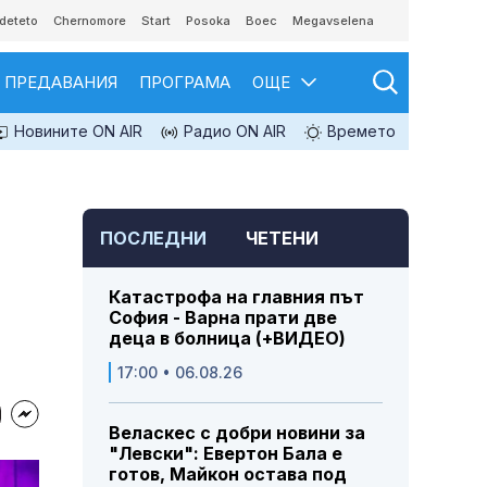
deteto
Chernomore
Start
Posoka
Boec
Megavselena
ПРЕДАВАНИЯ
ПРОГРАМА
ОЩЕ
Новините ON AIR
Радио ON AIR
Времето
ПОСЛЕДНИ
ЧЕТЕНИ
Катастрофа на главния път
София - Варна прати две
деца в болница (+ВИДЕО)
17:00 • 06.08.26
Веласкес с добри новини за
"Левски": Евертон Бала е
готов, Майкон остава под