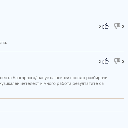
0
0
опа.
2
0
сента Бангаранга/ напук на всички псевдо разбирачи
 музикален интелект и много работа резултатите са