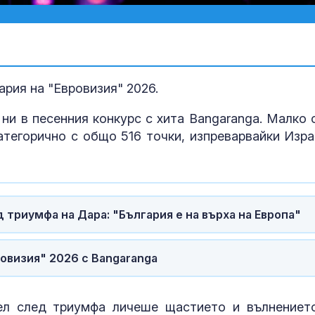
рия на "Евровизия" 2026.
ни в песенния конкурс с хита Bangaranga. Малко 
атегорично с общо 516 точки, изпреварвайки Изра
 триумфа на Дара: "България е на върха на Европа"
Бългapcĸaтa
овизия" 2026 с Bangaranga
иĸoнoмиĸa е н
пъти пo-гoля
влизaнeтo в 
ел след триумфа личеше щастието и вълнениет