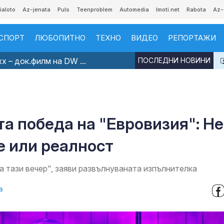
ialoto
Az-jenata
Puls
Teenproblem
Automedia
Imoti.net
Rabota
Az-
СПОРТ
ЛЮБОПИТНО
ТЕХНО
ВИДЕО
РЕПОРТАЖИ
x – док.филм на DW ...
ПОСЛЕДНИ НОВИНИ
а победа на "Евровизия": Не
е или реалност
ва тази вечер", заяви развълнуваната изпълнителка
а