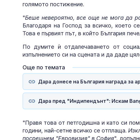
голямото постижение.
"
Беше невероятно, все още не мога да р
Благодаря на Господ за всичко, което се
Това е първият път, в който България пече
По думите ѝ отдалечаването от социа
изпълнението си на сцената и да даде цял
Още по темата
Дара донесе на България награда за а
Дара пред "Индипендънт": Искам Bang
"Правя това от петгодишна и като си пом
години, най-сетне всичко се отплаща.
Изк
посрещнем "Евровизия" в София
", допъл