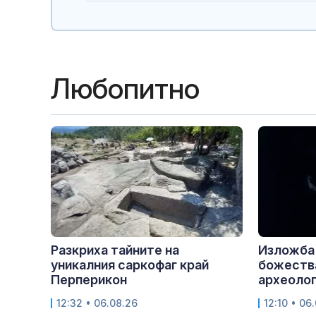
Любопитно
Разкриха тайните на
Изложба
уникалния саркофаг край
божества
Перперикон
археолог
12:32 • 06.08.26
12:10 • 06