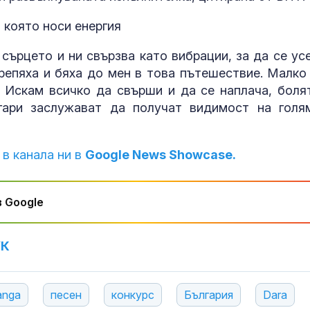
, която носи енергия
 сърцето и ни свързва като вибрации, за да се ус
крепяха и бяха до мен в това пътешествие. Малко
 Искам всичко да свърши и да се наплача, боля
гари заслужават да получат видимост на голя
 в канала ни в
Google News Showcase.
 Google
УК
anga
песен
конкурс
България
Dara