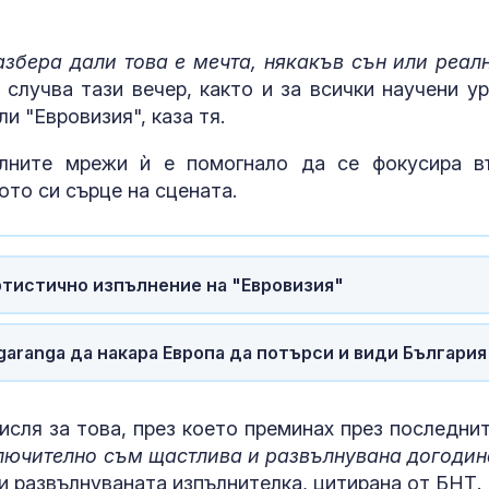
Ниското ниво
разкри голям
невзривена б
азбера дали това е мечта, някакъв сън или реал
 случва тази вечер, както и за всички научени ур
ли "Евровизия", каза тя.
Скачат случаи
заразени със
западнонилск
лните мрежи ѝ е помогнало да се фокусира в
в Гърция
ото си сърце на сцената.
Медведев: По
Япония да пр
вината на СА
ртистично изпълнение на "Евровизия"
Хирошима и Н
aranga да накара Европа да потърси и види България
исля за това, през което преминах през последнит
лючително съм щастлива и развълнувана догодин
ни развълнуваната изпълнителка, цитирана от БНТ.