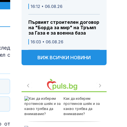
16:12 • 06.08.26
Първият строителен договор
на "Борда за мир" на Тръмп
за Газа е за военна база
16:03 • 06.08.26
след
ел с
ВИЖ ВСИЧКИ НОВИНИ
Как да изберем
aд 3
протеинов шейк и за
мa cлeд
какво трябва да
EC
внимаваме?
о от