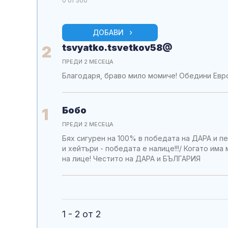
0
от 500
ДОБАВИ
tsvyatko.tsvetkov58@
2
ПРЕДИ 2 МЕСЕЦА
Благодаря, браво мило момиче! Обедини Евр
Бобо
1
ПРЕДИ 2 МЕСЕЦА
Бях сигурен на 100% в победата на ДАРА и пе
и хейтъри - победата е налице!!!/ Когато има
на лице! Честито на ДАРА и БЪЛГАРИЯ
1 - 2 от 2