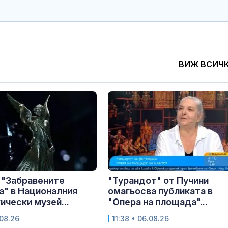
ВИЖ ВСИЧ
 "Забравените
"Турандот" от Пучини
" в Националния
омагьосва публиката в
ически музей...
"Опера на площада"...
.08.26
11:38 • 06.08.26