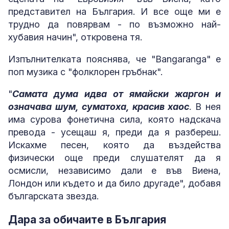
представител на България. И все още ми е
трудно да повярвам - по възможно най-
хубавия начин", откровена тя.
Изпълнителката пояснява, че "Bangaranga" е
поп музика с "фолклорен гръбнак".
"
Самата дума идва от ямайски жаргон и
означава шум, суматоха, красив хаос
. В нея
има сурова фонетична сила, която надскача
превода - усещаш я, преди да я разбереш.
Искахме песен, която да въздейства
физически още преди слушателят да я
осмисли, независимо дали е във Виена,
Лондон или където и да било другаде", добавя
българската звезда.
Дара за обичаите в България