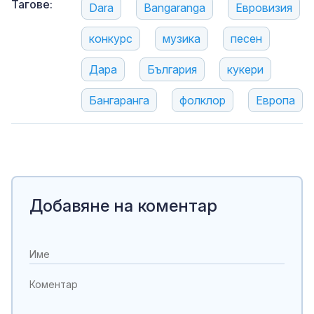
Тагове:
Dara
Bangaranga
Евровизия
конкурс
музика
песен
Дара
България
кукери
Бангаранга
фолклор
Европа
Добавяне на коментар