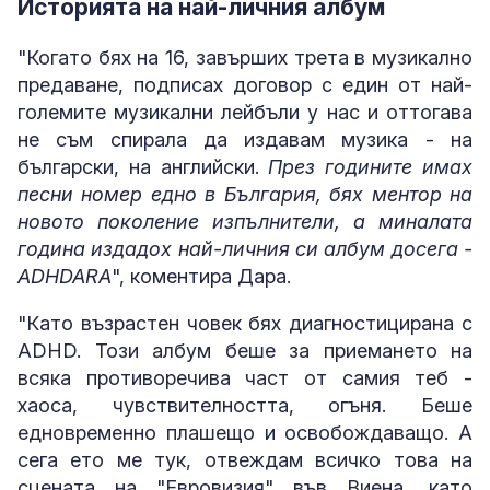
Историята на най-личния албум
"Когато бях на 16, завърших трета в музикално
предаване, подписах договор с един от най-
големите музикални лейбъли у нас и оттогава
не съм спирала да издавам музика - на
български, на английски.
През годините имах
песни номер едно в България, бях ментор на
новото поколение изпълнители, а миналата
година издадох най-личния си албум досега -
ADHDARA
", коментира Дара.
"Като възрастен човек бях диагностицирана с
ADHD. Този албум беше за приемането на
всяка противоречива част от самия теб -
хаоса, чувствителността, огъня. Беше
едновременно плашещо и освобождаващо. А
сега ето ме тук, отвеждам всичко това на
сцената на "Евровизия" във Виена, като