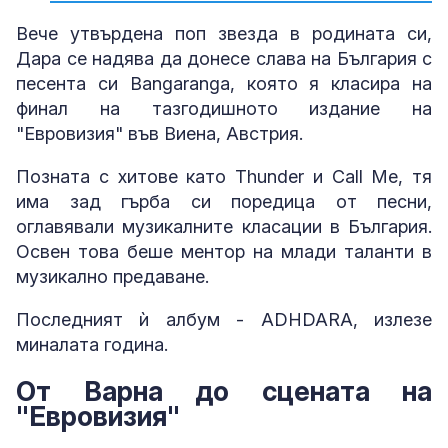
Вече утвърдена поп звезда в родината си,
Дара се надява да донесе слава на България с
песента си Bangaranga, която я класира на
финал на тазгодишното издание на
"Евровизия" във Виена, Австрия.
Позната с хитове като Thunder и Call Me, тя
има зад гърба си поредица от песни,
оглавявали музикалните класации в България.
Освен това беше ментор на млади таланти в
музикално предаване.
Последният ѝ албум - ADHDARA, излезе
миналата година.
От Варна до сцената на
"Евровизия"