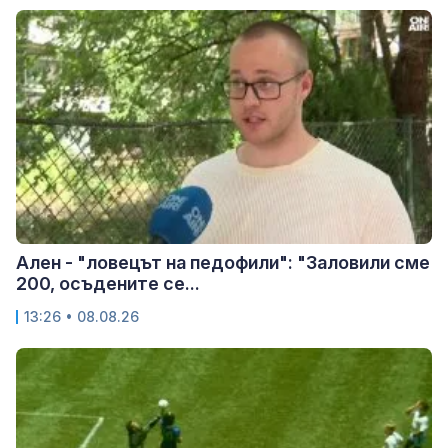
Ален - "ловецът на педофили": "Заловили сме
200, осъдените се...
13:26 • 08.08.26