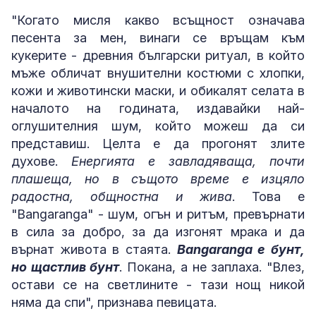
"Когато мисля какво всъщност означава
песента за мен, винаги се връщам към
кукерите - древния български ритуал, в който
мъже обличат внушителни костюми с хлопки,
кожи и животински маски, и обикалят селата в
началото на годината, издавайки най-
оглушителния шум, който можеш да си
представиш. Целта е да прогонят злите
духове.
Енергията е завладяваща, почти
плашеща, но в същото време е изцяло
радостна, общностна и жива
. Това е
"Bangaranga" - шум, огън и ритъм, превърнати
в сила за добро, за да изгонят мрака и да
върнат живота в стаята.
Bangaranga е бунт,
но щастлив бунт
. Покана, а не заплаха. "Влез,
остави се на светлините - тази нощ никой
няма да спи", признава певицата.