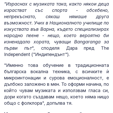
"Израснах с музиката така, както някои деца
израстват със спорта - обсебено,
непрекъснато, сякаш нямаше друга
възможност. Учих в Националното училище по
изкуствата във Варна, където специализирах
народно пеене - нещо, което вероятно би
изненадало хората, чуващи Bangaranga за
първи път
", споделя Дара пред The
Independent ("Индипендънт").
"Именно това обучение в традиционната
българска вокална техника, с всичките ѝ
микроинтонации и сурова емоционалност, е
дълбоко заложено в мен. То оформи начина, по
който чувам музиката и използвам гласа си,
дори когато създавам нещо, което няма нищо
общо с фолклора", допълва тя.