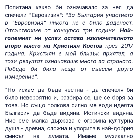
Попитана какво би означавало за нея да
спечели "Евровизия":
"За България участието
в "Евровизия" никога не е било даденост.
Отсъствахме от конкурса три години.
Най-
големият ни успех остава изключителното
второ място на Кристиян Костов
през 2017
година. Кристиян е мой близък приятел, а
този резултат означаваше много за страната.
Победа би била нещо от съвсем друго
измерение".
"Но искам да бъда честна - да спечеля би
било невероятно и, разбира се, ще се боря за
това. Но също толкова силно ме води идеята
България да бъде видяна. Истински видяна.
Ние сме малка държава с огромна културна
душа - древна, сложна и упорита в най-добрия
смисъл на думата. Имаме музикално