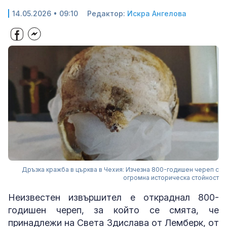
14.05.2026 • 09:10
Редактор:
Искра Ангелова
Дръзка кражба в църква в Чехия: Изчезна 800-годишен череп с
огромна историческа стойност
Неизвестен извършител е откраднал 800-
годишен череп, за който се смята, че
принадлежи на Света Здислава от Лемберк, от