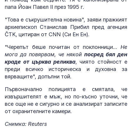
папа Йоан Павел II през 1995 г.
"Това е съкрушителна новина", заяви пражкият
архиепископ Станислав Прибил пред агенция
ČTK, цитиран от CNN (Си Ен Ен).
"Черепът беше почитан от поклонници…
Не
мога да повярвам, че някой
посред бял ден
краде от църква реликва
, чиято стойност е
преди всичко историческа и духовна за
вярващите", допълни той.
Първоначално полицията е смятала, че
извършителят е мъж, но по-късно уточни, че
все още не е сигурно и се анализират записите
от охранителните камери.
Снимка: Reuters