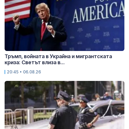
Тръмп, войната в Украйна и мигрантската
криза: Светът влиза в...
20:45 • 06.08.26