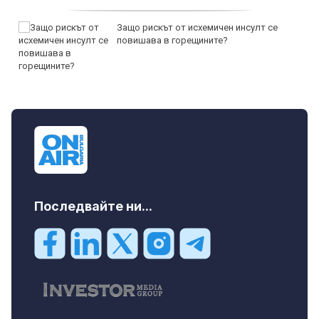
Защо рискът от исхемичен инсулт се
повишава в горещините?
Последвайте ни...