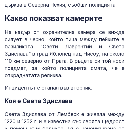
църква в Северна Чехия, съобщи полицията.
Какво показват камерите
На кадър от охранителна камера се вижда
силует в черно, който тича между пейките в
базиликата "Свети Лаврентий и Света
Здислава" в град Яблонец над Нисоу, на около
110 км северно от Прага. В ръцете си той носи
предмет, за който полицията смята, че е
откраднатата реликва.
Инцидентът е станал във вторник.
Коя е Света Здислава
Света Здислава от Лемберк е живяла между
1220 и 1252 г. и е известна със своята щедрост
и помощ към бедните. Тя е канонизирана от