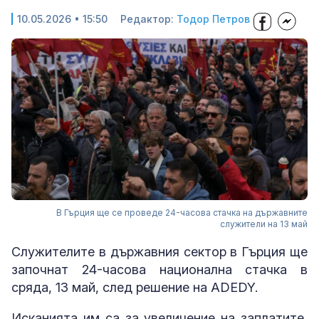
10.05.2026 • 15:50
Редактор:
Тодор Петров
В Гърция ще се проведе 24-часова стачка на държавните
служители на 13 май
Служителите в държавния сектор в Гърция ще
започнат 24-часова национална стачка в
сряда, 13 май, след решение на ADEDY.
Исканията им са за увеличение на заплатите,