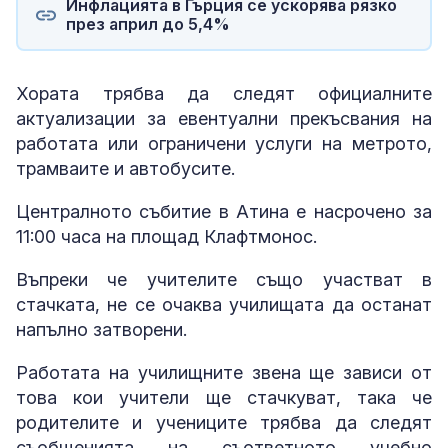
Инфлацията в Гърция се ускорява рязко
през април до 5,4%
Хората трябва да следят официалните
актуализации за евентуални прекъсвания на
работата или ограничени услуги на метрото,
трамваите и автобусите.
Централното събитие в Атина е насрочено за
11:00 часа на площад Клафтмонос.
Въпреки че учителите също участват в
стачката, не се очаква училищата да останат
напълно затворени.
Работата на училищните звена ще зависи от
това кои учители ще стачкуват, така че
родителите и учениците трябва да следят
съобщенията на съответното учебно