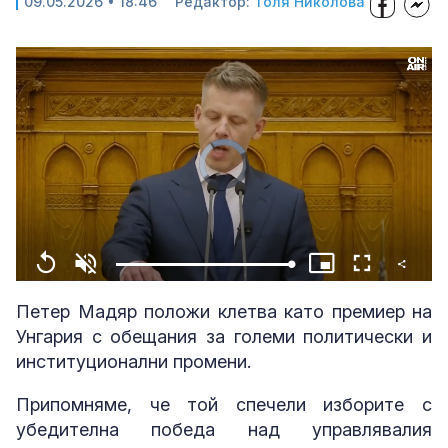
09.05.2026 • 18:46
Редактор:
Толя Николова
Video
Player
is
loading.
Share
Loaded
:
Replay
Unmute
Picture-
Fullscreen
100.00%
in-
Picture
Петер Мадяр положи клетва като премиер на
Унгария с обещания за големи политически и
институционални промени.
Припомняме, че той спечели изборите с
убедителна победа над управлявалия