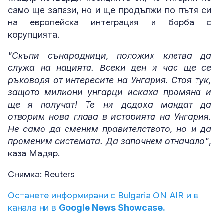
само ще запази, но и ще продължи по пътя си
на европейска интеграция и борба с
корупцията.
"Скъпи сънародници, положих клетва да
служа на нацията. Всеки ден и час ще се
ръководя от интересите на Унгария. Стоя тук,
защото милиони унгарци искаха промяна и
ще я получат! Те ни дадоха мандат да
отворим нова глава в историята на Унгария.
Не само да сменим правителството, но и да
променим системата. Да започнем отначало"
,
каза Мадяр.
Снимка: Reuters
Останете информирани с Bulgaria ON AIR и в
канала ни в
Google News Showcase.