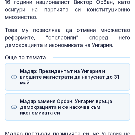
16 години националист Виктор Орбан, като
осигури на партията си конституционно
мнозинство.
Това му позволява да отмени множество
реформите, "отслабили" според него
демокрацията и икономиката на Унгария.
Още по темата
Мадяр: Президентът на Унгария и
висшите магистрати да напуснат до 31
май
Мадяр заменя Орбан: Унгария връща
демокрацията и се насочва към
икономиката си
Мадяр потвърди позицията си, че Унгария не