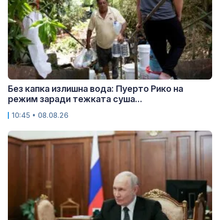
Без капка излишна вода: Пуерто Рико на
режим заради тежката суша...
10:45 • 08.08.26