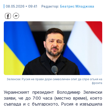
08.05.2026 • 09:41
Редактор:
Беатрис Младжова
Зеленски: Русия не прави дори символичен опит да спре огъня на
фронта
Украинският президент Володимир Зеленски
заяви, че до 7:00 часа (местно време), което
съвпада и с българското, Русия е извършила