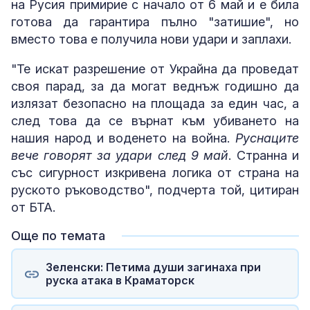
на Русия примирие с начало от 6 май и е била
готова да гарантира пълно "затишие", но
вместо това е получила нови удари и заплахи.
"Те искат разрешение от Украйна да проведат
своя парад, за да могат веднъж годишно да
излязат безопасно на площада за един час, а
след това да се върнат към убиването на
нашия народ и воденето на война.
Руснаците
вече говорят за удари след 9 май
. Странна и
със сигурност изкривена логика от страна на
руското ръководство", подчерта той, цитиран
от БТА.
Още по темата
Зеленски: Петима души загинаха при
руска атака в Краматорск