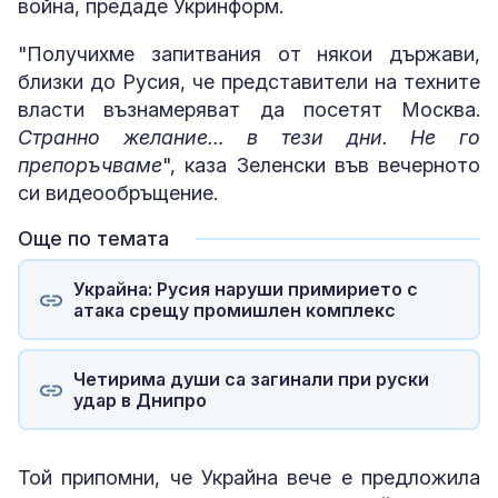
война, предаде Укринформ.
"Получихме запитвания от някои държави,
близки до Русия, че представители на техните
власти възнамеряват да посетят Москва.
Странно желание… в тези дни. Не го
препоръчваме
", каза Зеленски във вечерното
си видеообръщение.
Още по темата
Украйна: Русия наруши примирието с
атака срещу промишлен комплекс
Четирима души са загинали при руски
удар в Днипро
Той припомни, че Украйна вече е предложила