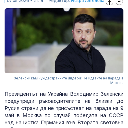
07.05.2026 • 21:14
Редактор:
Искра Ангелова
Зеленски към чуждестранните лидери: Не идвайте на парада в
Москва
Президентът на Украйна Володимир Зеленски
предупреди ръководителите на близки до
Русия страни да не присъстват на парада на 9
май в Москва по случай победата на СССР
над нацистка Германия във Втората световна