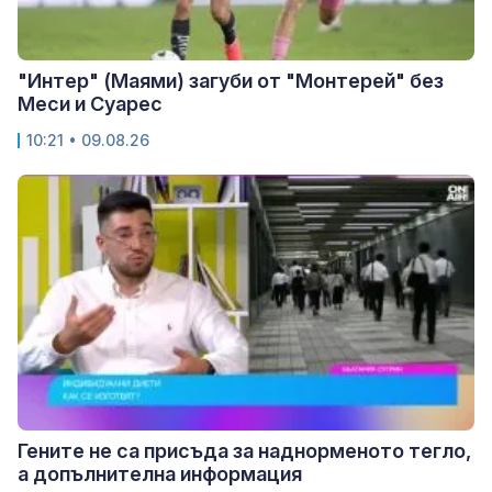
"Интер" (Маями) загуби от "Монтерей" без
Меси и Суарес
10:21 • 09.08.26
Гените не са присъда за наднорменото тегло,
а допълнителна информация