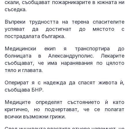
скали, съобщават пожарникарите в южната ни
съседка.
Въпреки трудността на терена спасителите
успяват да достигнат до мястото с
пострадалата българка.
Медицински екип я транспортира до
болницата в Александруполис. Лекарите
съобщават, че има наранявания по цялото
тяло и главата.
Оперират я с надежда да спасят живота ѝ,
съобщава БНР.
Медиците определят състоянието ѝ като
критично, но подчертават, че се полагат
всички възможни грижи.
След инцидента властите отново напомнят, че