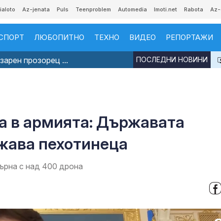
ialoto
Az-jenata
Puls
Teenproblem
Automedia
Imoti.net
Rabota
Az-
СПОРТ
ЛЮБОПИТНО
ТЕХНО
ВИДЕО
РЕПОРТАЖИ
арен прозорец ...
ПОСЛЕДНИ НОВИНИ
а в армията: Държавата
ажава пехотинеца
върна с над 400 дрона