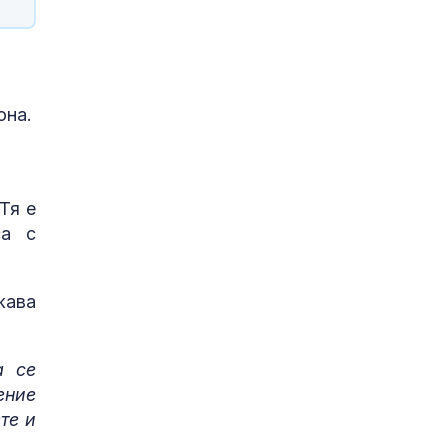
она.
Тя е
са с
жава
а се
ение
те и