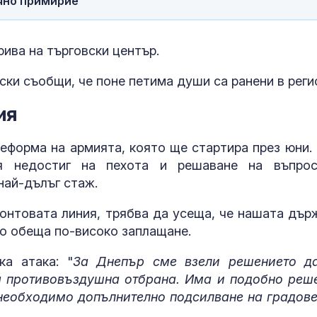
чно примирие
ива на търговски център.
ки съобщи, че поне петима души са ранени в реги
ия
форма на армията, която ще стартира през юни. 
я недостиг на пехота и решаване на въпро
ай-дълъг стаж.
ронтовата линия, трябва да усеща, че нашата дър
ато обеща по-високо заплащане.
ка атака: "
За Днепър сме взели решението д
а противовъздушна отбрана. Има и подобно реш
 необходимо допълнително подсилване на градове