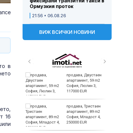
фиксирани транзитни такси в
Ормузкия проток
апсе
21:56 • 06.08.26
ВИЖ ВСИЧКИ НОВИНИ
то в
нето
 живеем
продава, Двустаен
 а и
апартамент, 59 m2
София, Люлин 3,
117000 EUR
ем
продава, Тристаен
ето,
йк и за
апартамент, 89 m2
т 16
 да
София, Младост 4,
250000 EUR
шили