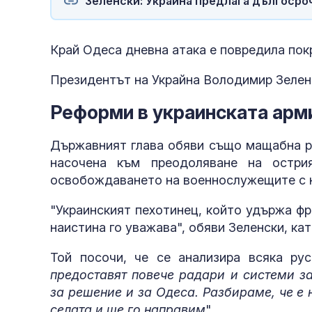
Зеленски: Украйна предлага дългосро
Край Одеса дневна атака е повредила покр
Президентът на Украйна Володимир Зеленс
Реформи в украинската арм
Държавният глава обяви също мащабна ре
насочена към преодоляване на остри
освобождаването на военнослужещите с н
"Украинският пехотинец, който удържа ф
наистина го уважава", обяви Зеленски, к
Той посочи, че се анализира всяка рус
предоставят повече радари и системи з
за решение и за Одеса. Разбираме, че е
селата и ще го направим
".