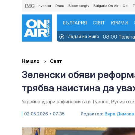
Investor
Dnes
Bloombergtv
Bulgaria On Air
Gol
T
БЪЛГАРИЯ
СВЯТ
КРИМИ
08:00
Гледай на живо
Телепаз
Начало
Свят
Зеленски обяви реформ
трябва наистина да ув
Украйна удари рафинерията в Туапсе, Русия от
02.05.2026 • 07:35
Редактор:
Вяра Димова