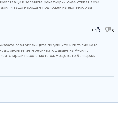
правляващи и зелените рекетьори? къде утиват тези
гария и защо народа е подложен на еко терор за
1
0
жавата лови украинците по улиците и ги тъпче като
ло-саксонските интереси- изтощаване на Русия с
 която мрази населението си. Нещо като България.