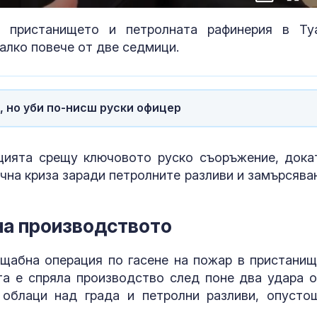
100.00%
in-
Picture
Time
е пристанището и петролната рафинерия в Ту
алко повече от две седмици.
, но уби по-нисш руски офицер
цията срещу ключовото руско съоръжение, дока
ична криза заради петролните разливи и замърсява
За наказание: Пратиха
Можем ли да
в “месомелачката”
до 146 години,
руски войник облечен
повече?
в рокля (ВИДЕО 16+)
на производството
Китай тества Z-10 за
Как да избер
щабна операция по гасене на пожар в пристанищ
опасни мисии:
протеинов ше
а е спряла производство след поне два удара о
щурмовите
какво трябва
хеликоптери тренират
внимаваме?
 облаци над града и петролни разливи, опусто
адара