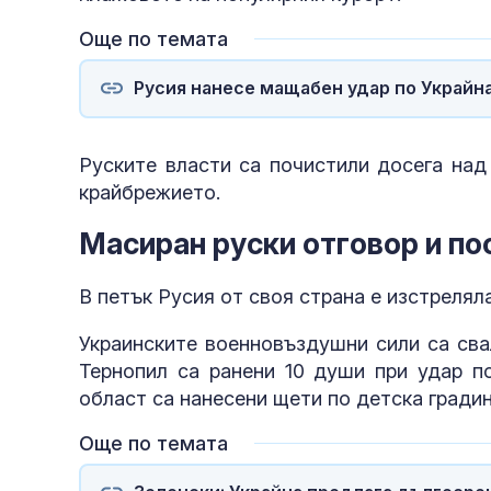
Още по темата
Русия нанесе мащабен удар по Украйна
Руските власти са почистили досега над
крайбрежието.
Масиран руски отговор и по
В петък Русия от своя страна е изстрелял
Украинските военновъздушни сили са сва
Тернопил са ранени 10 души при удар п
област са нанесени щети по детска градин
Още по темата