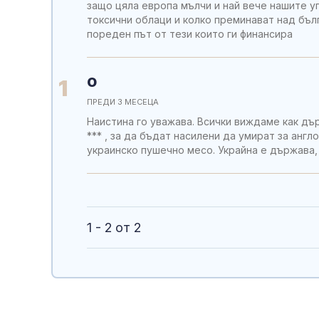
защо цяла европа мълчи и най вече нашите у
токсични облаци и колко преминават над бъл
пореден път от тези които ги финансира
О
1
ПРЕДИ 3 МЕСЕЦА
Наистина го уважава. Всички виждаме как дър
*** , за да бъдат насилени да умират за анг
украинско пушечно месо. Украйна е държава,
1 - 2 от 2