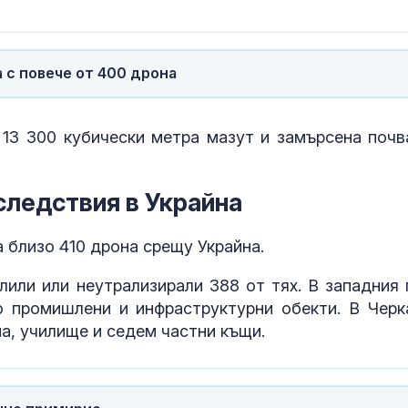
Как войните между
Психология з
Иран и Украйна се
родители: Ре
превърнаха в един
чувството за
енергиен шок
предвидимос
 с повече от 400 дрона
Меган Маркъл по
Защо рискът 
бански в басейна за
исхемичен ин
 13 300 кубически метра мазут и замърсена почв
ЧРД
повишава в
горещините?
следствия в Украйна
а близо 410 дрона срещу Украйна.
лили или неутрализирали 388 от тях. В западния 
о промишлени и инфраструктурни обекти. В Черк
а, училище и седем частни къщи.