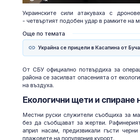
Украинските сили атакуваха с дронов
- четвъртият подобен удар в рамките на м
Още по темата
Украйна се прицели в Касапина от Буча
От СБУ официално потвърдиха за опера
района се засилват опасенията от еколог
на въздуха.
Екологични щети и спиране 
Местни руски служители съобщиха за ма
без да съобщават за жертви. Рафинерият
април насам, предизвикали гъсти черни
полети под р
плажовете на популярния курорт.