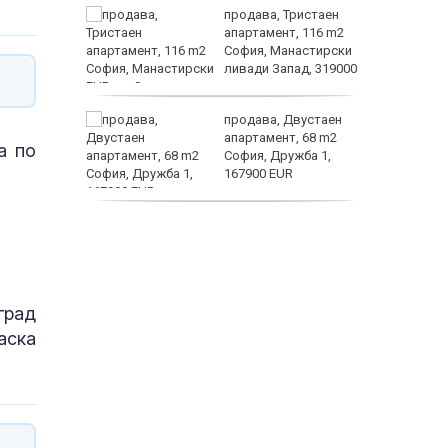
а
продава, Тристаен
жимът и
апартамент, 116 m2
София, Манастирски
т
ливади Запад, 319000
EUR
заболяв
от
продава, Двустаен
султ се
апартамент, 68 m2
а по
София, Дружба 1,
167900 EUR
пеперуд
дава под наем,
Двустаен апартамент,
70 m2 София,
Манастирски Ливади,
800 EUR
град
аска