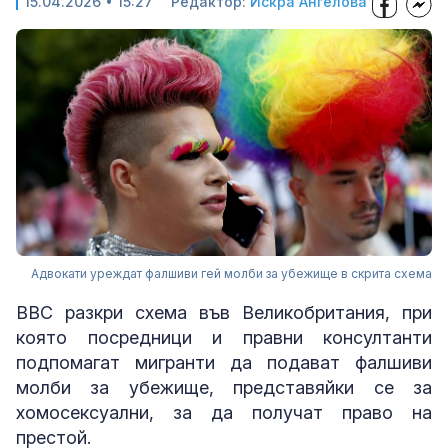
15.04.2026 • 15:27
Редактор:
Искра Ангелова
Адвокати уреждат фалшиви гей молби за убежище в скрита схема
BBC разкри схема във Великобритания, при
която посредници и правни консултанти
подпомагат мигранти да подават фалшиви
молби за убежище, представяйки се за
хомосексуални, за да получат право на
престой.