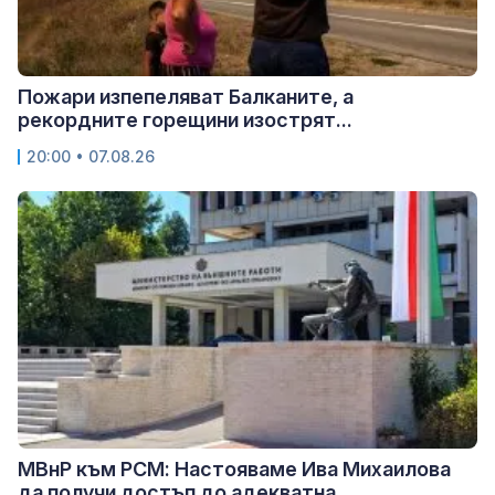
Пожари изпепеляват Балканите, а
рекордните горещини изострят...
20:00 • 07.08.26
МВнР към РСМ: Настояваме Ива Михаилова
да получи достъп до адекватна...