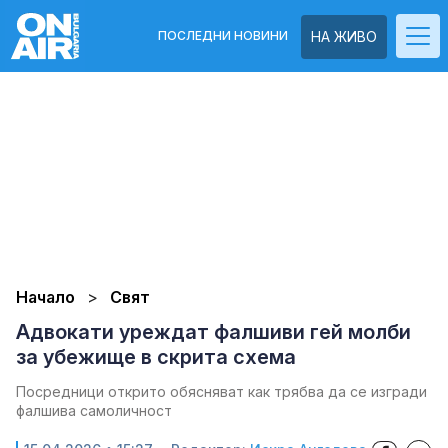
ПОСЛЕДНИ НОВИНИ
НА ЖИВО
Начало
Свят
Адвокати уреждат фалшиви гей молби
за убежище в скрита схема
Посредници открито обясняват как трябва да се изгради
фалшива самоличност