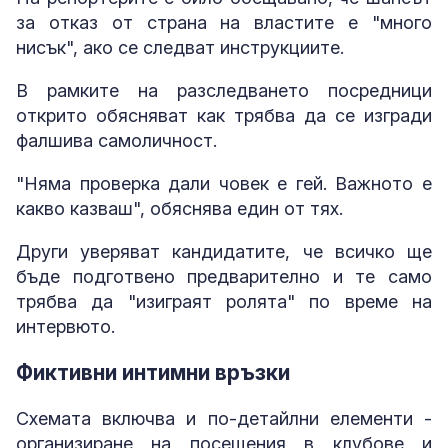
за отказ от страна на властите е "много
нисък", ако се следват инструкциите.
В рамките на разследването посредници
открито обясняват как трябва да се изгради
фалшива самоличност.
"Няма проверка дали човек е гей. Важното е
какво казваш", обяснява един от тях.
Други уверяват кандидатите, че всичко ще
бъде подготвено предварително и те само
трябва да "изиграят ролята" по време на
интервюто.
Фиктивни интимни връзки
Схемата включва и по-детайлни елементи -
организиране на посещения в клубове и