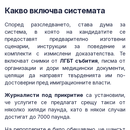
Какво включва системата
Според разследването, става дума за
система, в която на кандидатите се
предоставят предварително изготвени
сценарии, инструкции за поведение и
комплекти с измислени доказателства. Те
включват снимки от
ЛГБТ събития
, писма от
организации и дори медицински документи,
целящи да направят твърденията им по-
достоверни пред имиграционните власти.
Журналисти под прикритие
са установили,
че услугите се предлагат срещу такси от
няколко хиляди паунда, като в някои случаи
достигат до 7000 паунда.
На репортерите е било обещавано, че шансът