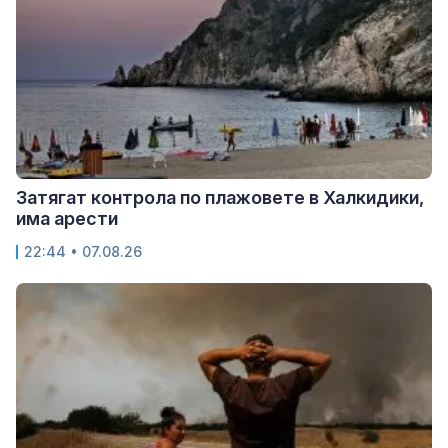
Затягат контрола по плажовете в Халкидики,
има арести
22:44 • 07.08.26