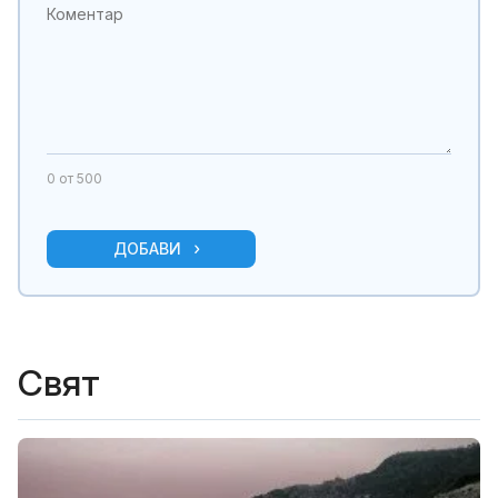
0
от 500
ДОБАВИ
Свят