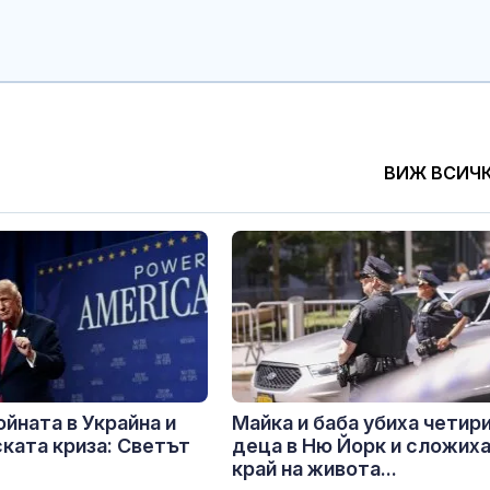
ВИЖ ВСИЧ
ойната в Украйна и
Майка и баба убиха четир
ката криза: Светът
деца в Ню Йорк и сложих
край на живота...