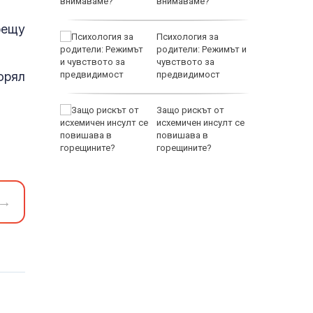
внимаваме?
рещу
но
Психология за
места
родители: Режимът и
 бури
чувството за
орял
предвидимост
EUR
аваме с
Защо рискът от
 писател
исхемичен инсулт се
налиев
повишава в
горещините?
→
800 EUR