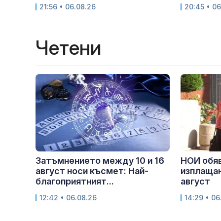
21:56 • 06.08.26
20:45 • 06
Четени
Затъмнението между 10 и 16
НОИ обяв
август носи късмет: Най-
изплащан
благоприятният...
август
12:42 • 06.08.26
14:29 • 06