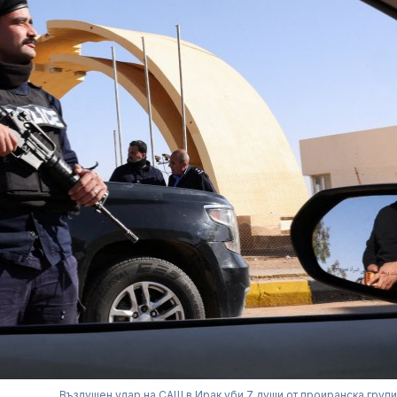
Въздушен удар на САЩ в Ирак уби 7 души от проиранска груп