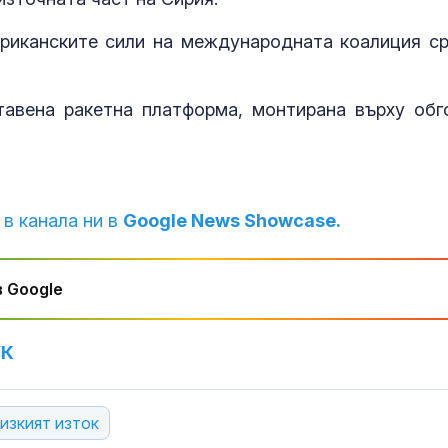
ериканските сили на международната коалиция с
И днес жега, 
следобед на 
гръмотевични
тавена ракетна платформа, монтирана върху обг
Днес се прощ
журналиста и
Димитър Шум
 в канала ни в
Google News Showcase.
 Google
УК
изкият изток