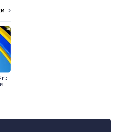
КИ
г.:
и