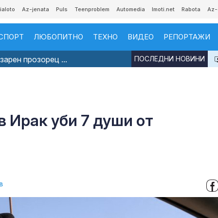
ialoto
Az-jenata
Puls
Teenproblem
Automedia
Imoti.net
Rabota
Az-
СПОРТ
ЛЮБОПИТНО
ТЕХНО
ВИДЕО
РЕПОРТАЖИ
арен прозорец ...
ПОСЛЕДНИ НОВИНИ
 Ирак уби 7 души от
в