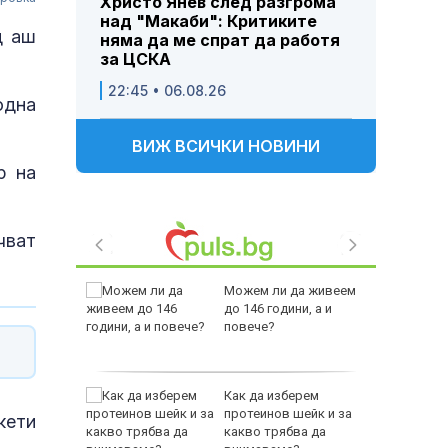
Христо Янев след разгрома
над "Макаби": Критиките
д аш
няма да ме спрат да работя
за ЦСКА
22:45 • 06.08.26
одна
ВИЖ ВСИЧКИ НОВИНИ
р на
чват
ението
Можем ли да живеем
а
до 146 години, а и
двете
повече?
ащането
Как да изберем
протеинов шейк и за
кети
какво трябва да