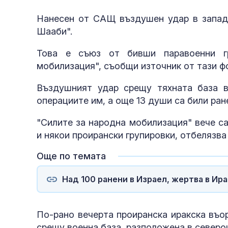
Нанесен от САЩ въздушен удар в запад
Шааби".
Това е съюз от бивши паравоенни гр
мобилизация", съобщи източник от тази ф
Въздушният удар срещу тяхната база в
операциите им, а още 13 души са били ран
"Силите за народна мобилизация" вече са
и някои проирански групировки, отбелязва
Още по темата
Над 100 ранени в Израел, жертва в Ира
По-рано вечерта проиранска иракска въо
срещу военна база, разположена в северо