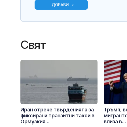
ДОБАВИ
Свят
Иран отрече твърденията за
Тръмп, в
фиксирани транзитни такси в
мигрантс
Ормузкия...
влиза в...