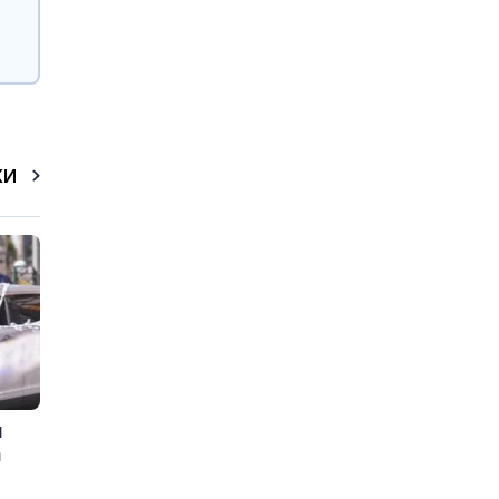
КИ
и
а