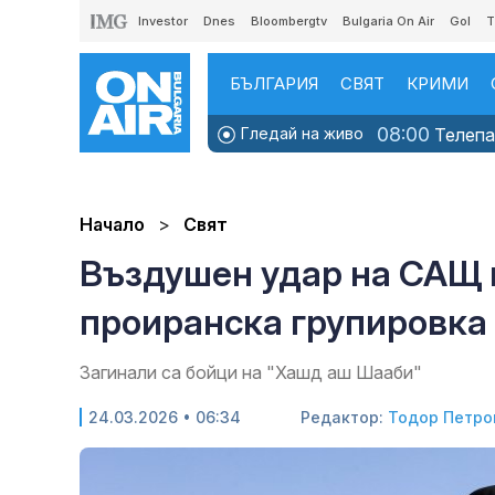
Investor
Dnes
Bloombergtv
Bulgaria On Air
Gol
T
БЪЛГАРИЯ
СВЯТ
КРИМИ
08:00
Гледай на живо
Телепаз
Начало
Свят
Въздушен удар на САЩ в
проиранска групировка
Загинали са бойци на "Хашд аш Шааби"
24.03.2026 • 06:34
Редактор:
Тодор Петро