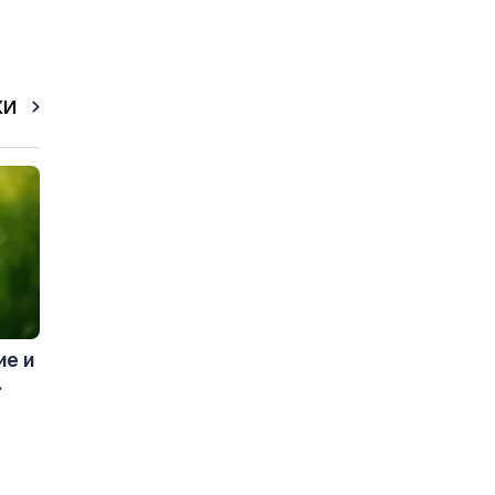
КИ
ие и
.