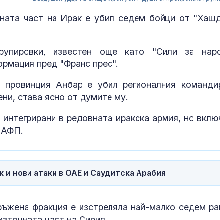
ната част на Ирак е убил седем бойци от "Хаш
упировки, известен още като "Сили за нар
ормация пред "Франс прес".
 провинция Анбар е убил регионалния команди
ени, става ясно от думите му.
 интегрирани в редовната иракска армия, но вклю
 АФП.
Пуснаха движ
по магистрал
"Тракия" и в 
посоки
к и нови атаки в ОАЕ и Саудитска Арабия
Започна изпл
на пенсиите
ръжена фракция е изстреляла най-малко седем ра
източната част на Сирия.