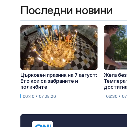
Последни новини
Църковен празник на 7 август:
Жега без
Ето кои са забраните и
Темпера
поличбите
достигна
06:40 • 07.08.26
06:30 • 07