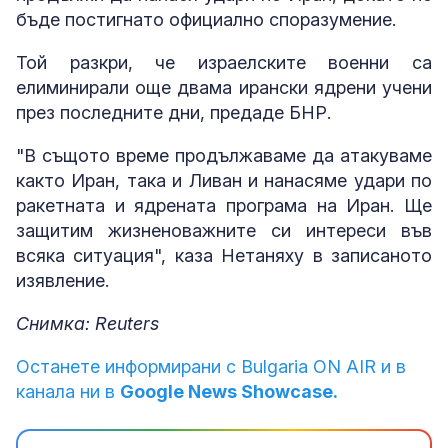
бъде постигнато официално споразумение.
Той разкри, че израелските военни са
елиминирали още двама ирански ядрени учени
през последните дни, предаде БНР.
"В същото време продължаваме да атакуваме
както Иран, така и Ливан и нанасяме удари по
ракетната и ядрената програма на Иран. Ще
защитим жизненоважните си интереси във
всяка ситуация", каза Нетаняху в записаното
изявление.
Снимка: Reuters
Останете информирани с Bulgaria ON AIR и в
канала ни в
Google News Showcase.