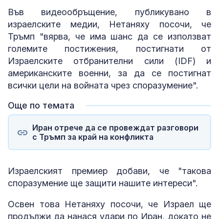
Във видеообръщение, публикувано в
израелските медии, Нетаняху посочи, че
Тръмп "вярва, че има шанс да се използват
големите постижения, постигнати от
Израелските отбранителни сили (IDF) и
американските военни, за да се постигнат
всички цели на войната чрез споразумение".
Още по темата
Иран отрече да се провеждат разговори
с Тръмп за край на конфликта
Израелският премиер добави, че "такова
споразумение ще защити нашите интереси".
Освен това Нетаняху посочи, че Израел ще
продължи да нанася удари по Иран, докато не