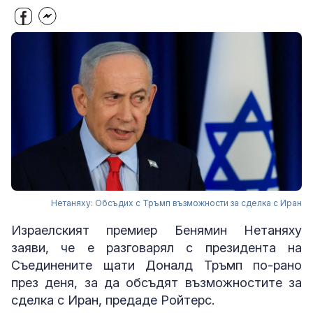
Нетаняху: Обсъдих с Тръмп възможности за сделка с Иран
Израелският премиер Бенямин Нетаняху
заяви, че е разговарял с президента на
Съединените щати Доналд Тръмп по-рано
през деня, за да обсъдят възможностите за
сделка с Иран, предаде Ройтерс.