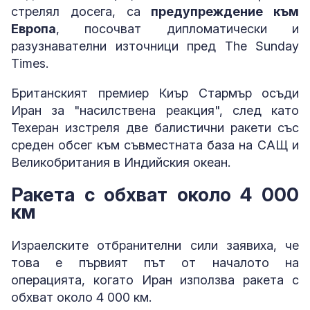
стрелял досега, са
предупреждение към
Европа
, посочват дипломатически и
разузнавателни източници пред The Sunday
Times.
Британският премиер Киър Стармър осъди
Иран за "насилствена реакция", след като
Техеран изстреля две балистични ракети със
среден обсег към съвместната база на САЩ и
Великобритания в Индийския океан.
Ракета с обхват около 4 000
км
Израелските отбранителни сили заявиха, че
това е първият път от началото на
операцията, когато Иран използва ракета с
обхват около 4 000 км.