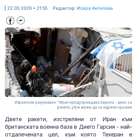
22.03.2026 • 21:55
Редактор:
Искра Ангелова
Израелски разузнавач: "Иран предупреждава Европа - днес са
ракети, утре може да са ядрени оръжия
Двете ракети, изстреляни от Иран към
британската военна база в Диего Гарсия - най-
отдалечената цел, към която Техеран е