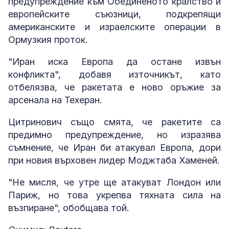
предупреждение към Обединеното кралство и
европейските съюзници, подкрепящи
американските и израелските операции в
Ормузкия проток.
"Иран иска Европа да остане извън
конфликта", добавя източникът, като
отбелязва, че ракетата е ново оръжие за
арсенала на Техеран.
Цитринович също смята, че ракетите са
предимно предупреждение, но изразява
съмнение, че Иран би атакувал Европа, дори
при новия върховен лидер Моджтаба Хаменей.
"Не мисля, че утре ще атакуват Лондон или
Париж, но това укрепва тяхната сила на
възпиране", обобщава той.