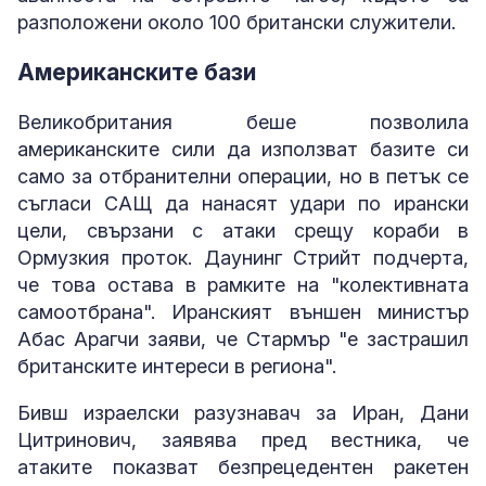
разположени около 100 британски служители.
Американските бази
Великобритания беше позволила
американските сили да използват базите си
само за отбранителни операции, но в петък се
съгласи САЩ да нанасят удари по ирански
цели, свързани с атаки срещу кораби в
Ормузкия проток. Даунинг Стрийт подчерта,
че това остава в рамките на "колективната
самоотбрана". Иранският външен министър
Абас Арагчи заяви, че Стармър "е застрашил
британските интереси в региона".
Бивш израелски разузнавач за Иран, Дани
Цитринович, заявява пред вестника, че
атаките показват безпрецедентен ракетен