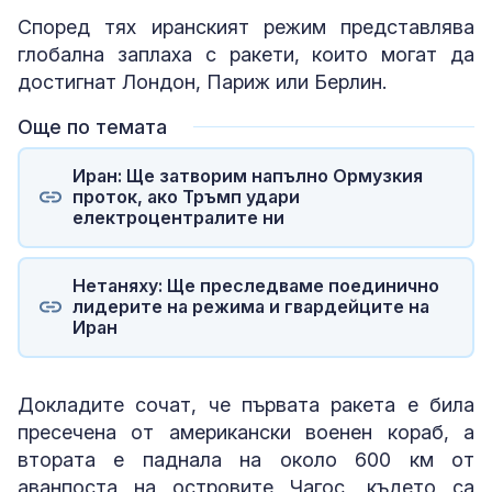
Според тях иранският режим представлява
глобална заплаха с ракети, които могат да
достигнат Лондон, Париж или Берлин.
Още по темата
Иран: Ще затворим напълно Ормузкия
проток, ако Тръмп удари
електроцентралите ни
Нетаняху: Ще преследваме поединично
лидерите на режима и гвардейците на
Иран
Докладите сочат, че първата ракета е била
пресечена от американски военен кораб, а
втората е паднала на около 600 км от
аванпоста на островите Чагос, където са