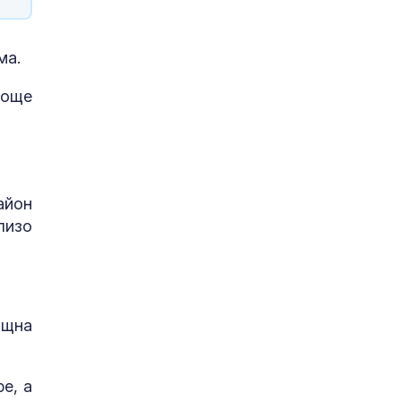
ма.
 още
айон
лизо
ищна
е, а