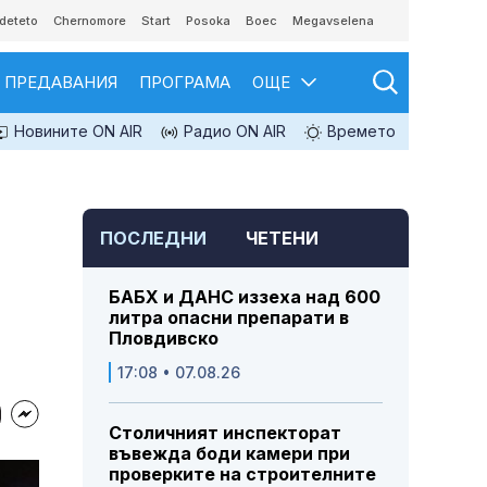
deteto
Chernomore
Start
Posoka
Boec
Megavselena
ПРЕДАВАНИЯ
ПРОГРАМА
ОЩЕ
Новините ON AIR
Радио ON AIR
Времето
ПОСЛЕДНИ
ЧЕТЕНИ
БАБХ и ДАНС иззеха над 600
литра опасни препарати в
Пловдивско
17:08 • 07.08.26
Столичният инспекторат
въвежда боди камери при
проверките на строителните