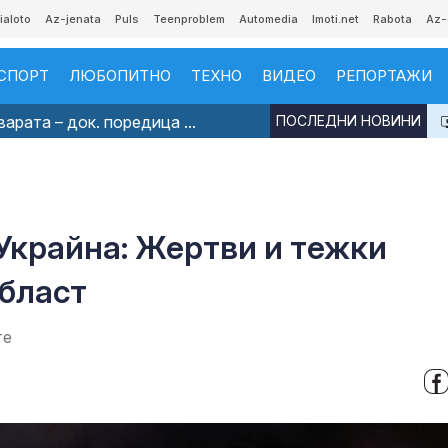
ialoto
Az-jenata
Puls
Teenproblem
Automedia
Imoti.net
Rabota
Az-
СПОРТ
ЛЮБОПИТНО
ТЕХНО
ВИДЕО
РЕПОРТАЖИ
рата – док. поредица ...
ПОСЛЕДНИ НОВИНИ
Украйна: Жертви и тежки
област
те