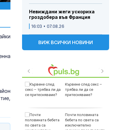
Невиждани жеги ускориха
гроздобера във Франция
16:03 • 07.08.26
айки
ВИЖ ВСИЧКИ НОВИНИ
енна
т Перник
Кървене след секс –
 над
трябва ли да се
айон
Радомир
притесняваме?
тие,
: Жега до
Почти половината
ста ще
бебета по света са
зхлади
изключително