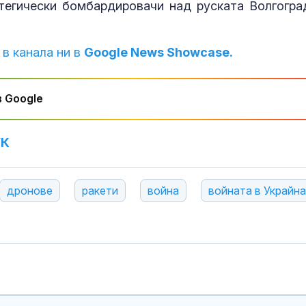
тегически бомбардировачи над руската Волгогра
 в канала ни в
Google News Showcase.
 Google
УК
дронове
ракети
война
войната в Украйна