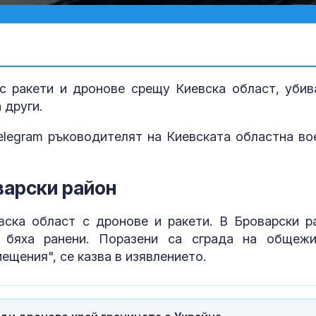
с ракети и дронове срещу Киевска област, убив
 други.
elegram ръководителят на Киевската областна во
варски район
14-годишен о
е насилникът
вска област с дронове и ракети. В Броварски р
момчето от 
 бяха ранени. Поразени са сграда на общежи
щения", се казва в изявлението.
Времето утре
38°, но на ме
превали и ра