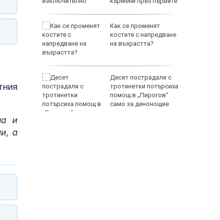
кърмени през първите
шест месеца
ятели
Как се променят
ателя и
костите с напредване
имитър
на възрастта?
СНИМКИ)
ли на АМ
Десет пострадали с
тния
й Ямбол
тротинетки потърсиха
помощ в „Пирогов“
само за денонощие
на и
и, а