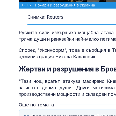
1
/
16
Пожари и разрушения в Украйна
Снимка: Reuters
Руските сили извършиха мащабна атака 
трима души и ранявайки най-малко петима
Според "Укринформ", това е съобщил в T
администрация Никола Калашник.
Жертви и разрушения в Бро
"Тази нощ врагът атакува масирано Кие
загинаха двама души. Други четирима
производствени мощности и складови поме
Още по темата