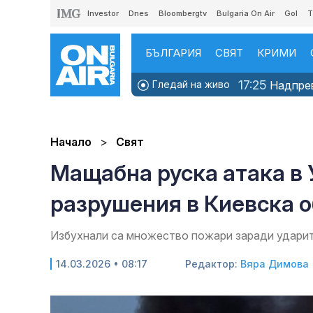
Investor
Dnes
Bloombergtv
Bulgaria On Air
Gol
T
БЪЛГАРИЯ
СВЯТ
КРИМИ
17:25
Гледай на живо
Надпрева
Начало
Свят
Мащабна руска атака в 
разрушения в Киевска 
Избухнали са множество пожари заради удари
14.03.2026 • 08:17
Редактор:
Вяра Димова