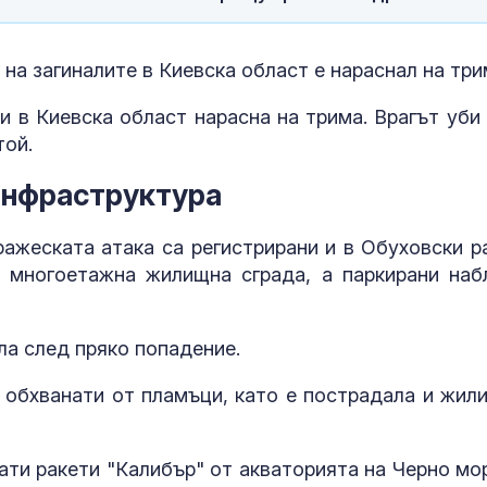
на загиналите в Киевска област е нараснал на три
и в Киевска област нарасна на трима. Врагът уби
той.
инфраструктура
ражеската атака са регистрирани и в Обуховски р
 многоетажна жилищна сграда, а паркирани наб
ла след пряко попадение.
 обхванати от пламъци, като е пострадала и жил
ати ракети "Калибър" от акваторията на Черно мор