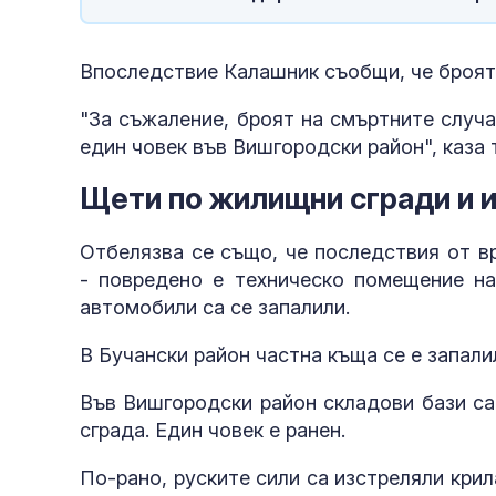
Впоследствие Калашник съобщи, че броят 
"За съжаление, броят на смъртните случа
един човек във Вишгородски район", каза 
Щети по жилищни сгради и 
Отбелязва се също, че последствия от в
- повредено е техническо помещение на
автомобили са се запалили.
В Бучански район частна къща се е запали
Във Вишгородски район складови бази са
сграда. Един човек е ранен.
По-рано, руските сили са изстреляли крил