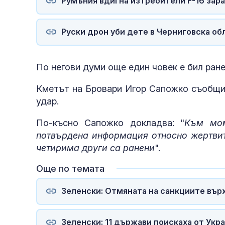
Румъния вдигна изтребители F-16 зара
Руски дрон уби дете в Черниговска об
По негови думи още един човек е бил ран
Кметът на Бровари Игор Сапожко съобщи,
удар.
По-късно Сапожко докладва: "
Към мом
потвърдена информация относно жертвит
четирима други са ранени
".
Още по темата
Зеленски: Отмяната на санкциите върх
Зеленски: 11 държави поискаха от Укр