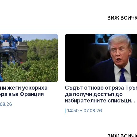
ВИЖ ВСИЧ
ни жеги ускориха
Съдът отново отряза Тръ
ра във Франция
да получи достъп до
избирателните списъци...
.08.26
14:50 • 07.08.26
ВИЖ ВСИЧ