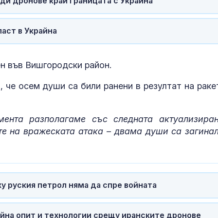
ди дронове край границата с Украйна
Близки и при
ласт в Украйна
изпратиха пис
журналист Д
Шумналиев (
ен във Вишгородски район.
Кола се запа
 че осем души са били ранени в резултат на раке
"Тракия" кра
ента разполагаме със следната актуализира
е на вражеската атака – двама души са загинал
у руския петрол няма да спре войната
айна опит и технологии срещу иранските дронове