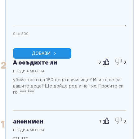
0
от 500
ДОБАВИ
А осъдихте ли
2
0
0
ПРЕДИ 4 МЕСЕЦА
убийството на 180 деца в училище? Или те не са
вашите деца? Ще дойде ред и на тях. Просите си
го. *** ***.
анонимен
1
1
0
ПРЕДИ 4 МЕСЕЦА
***, ***....