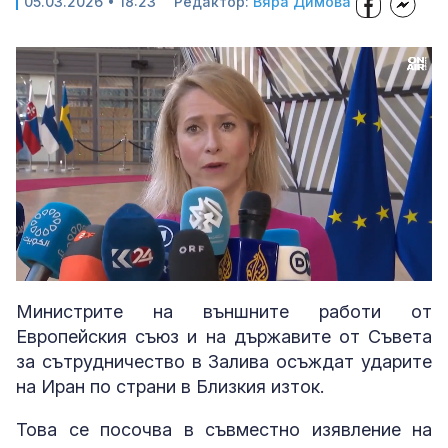
05.03.2026 • 18:23
Редактор:
Вяра Димова
Loaded
:
Unmute
100.00%
Министрите на външните работи от
Европейския съюз и на държавите от Съвета
за сътрудничество в Залива осъждат ударите
на Иран по страни в Близкия изток.
Това се посочва в съвместно изявление на