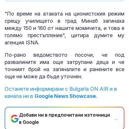
"По време на атаката на ционистския режим
срещу училището в град Минаб загинаха
между 150 и 160 от нашите момичета, и това е
голямо престъпление", цитира думите му
агенция ISNA.
По-рано ведомството посочи, че под
развалините има още затрупани деца и че
точният брой на загиналите и ранените все
още не може да бъде уточнен.
Останете информирани с Bulgaria ON AIR и в
канала ни в
Google News Showcase.
Добави ни в предпочитани източници
→
в Google