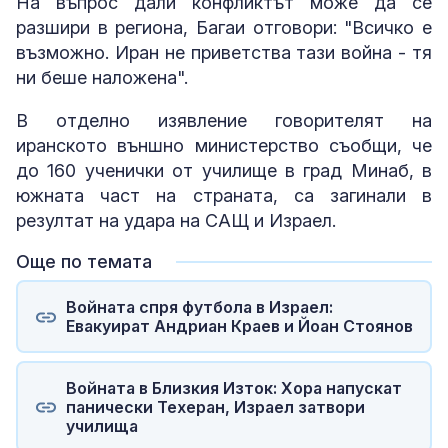
На въпрос дали конфликтът може да се
разшири в региона, Багаи отговори: "Всичко е
възможно. Иран не приветства тази война - тя
ни беше наложена".
В отделно изявление говорителят на
иранското външно министерство съобщи, че
до 160 ученички от училище в град Минаб, в
южната част на страната, са загинали в
резултат на удара на САЩ и Израел.
Още по темата
Войната спря футбола в Израел:
Евакуират Андриан Краев и Йоан Стоянов
Войната в Близкия Изток: Хора напускат
панически Техеран, Израел затвори
училища