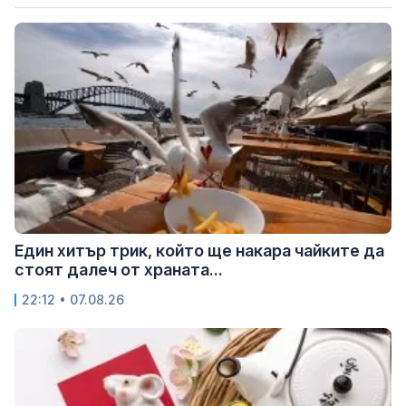
Един хитър трик, който ще накара чайките да
стоят далеч от храната...
22:12 • 07.08.26