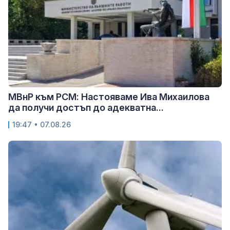
МВнР към РСМ: Настояваме Ива Михаилова
да получи достъп до адекватна...
19:47 • 07.08.26