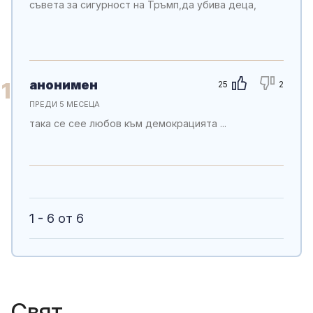
съвета за сигурност на Тръмп,да убива деца,
анонимен
1
25
2
ПРЕДИ 5 МЕСЕЦА
така се сее любов към демокрацията ...
1 - 6 от 6
Свят