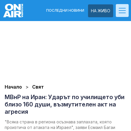
ПОСЛЕДНИ НОВИНИ
НА ЖИВО
Начало
Свят
МВнР на Иран: Ударът по училището уби
близо 160 души, възмутителен акт на
агресия
"Всяка страна в региона осъзнава заплахата, която
произтича от атаката на Израел", заяви Есмаил Багаи