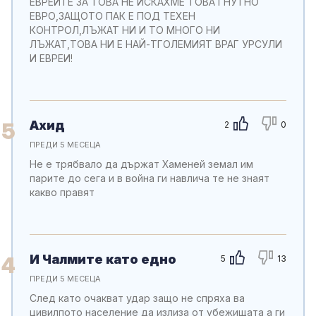
ЕВРЕИТЕ ЗА ТОВА НЕ ИСКАХМЕ ТОВА ГНУТНО
ЕВРО,ЗАЩОТО ПАК Е ПОД ТЕХЕН
КОНТРОЛ,ЛЪЖАТ НИ И ТО МНОГО НИ
ЛЪЖАТ,ТОВА НИ Е НАЙ-ТГОЛЕМИЯТ ВРАГ УРСУЛИ
И ЕВРЕИ!
Ахид
5
2
0
ПРЕДИ 5 МЕСЕЦА
Не е трябвало да държат Хаменей земал им
парите до сега и в война ги навлича те не знаят
какво правят
И Чалмите като едно
4
5
13
ПРЕДИ 5 МЕСЕЦА
След като очакват удар защо не спряха ва
цивилпото население да излиза от убежищата а ги