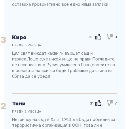
оставиха провокативно все едно няма заплахи
Киро
3
33
8
ПРЕДИ 5 МЕСЕЦА
Цял свят виждат какви ги вършат сащ и
израел.Лошо е,че никой нищо не прави.Погледите
се насочват към Русия умишлено.Явно,евреите са
в основата на всички беди.Трябваше да стана на
65г.за да се убедя
Тони
2
31
7
ПРЕДИ 5 МЕСЕЦА
Нетаняху на съд в Хага, САЩ да бъдат обявени за
терористична организация в ООН ,това ли е