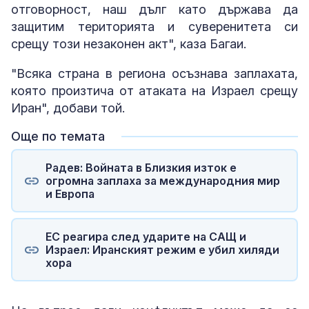
отговорност, наш дълг като държава да
защитим територията и суверенитета си
срещу този незаконен акт", каза Багаи.
"Всяка страна в региона осъзнава заплахата,
която произтича от атаката на Израел срещу
Иран", добави той.
Още по темата
Радев: Войната в Близкия изток е
огромна заплаха за международния мир
и Европа
ЕС реагира след ударите на САЩ и
Израел: Иранският режим е убил хиляди
хора