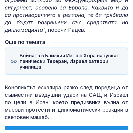
огромна заплаха за международния мир и
сигурност, особено за Европа. Каквито и да
са противоречията в региона, те би трябвало
да бъдат разрешени със средствата на
дипломацията
", посочи Радев.
Още по темата
Войната в Близкия Изток: Хора напускат
панически Техеран, Израел затвори
училища
Конфликтът ескалира рязко след поредица от
съвместни въздушни удари на САЩ и Израел
по цели в Иран, което предизвика вълна от
масови протести и дипломатически реакции в
световен мащаб.