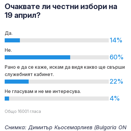
Очаквате ли честни избори на
19 април?
Да.
14%
Не.
60%
Рано е да се каже, искам да видя какво ще свърши
служебният кабинет.
22%
Не гласувам и не ме интересува.
4%
Общо 16001 гласа
Снимка: Димитър Кьосемарлиев (Bulgaria ON