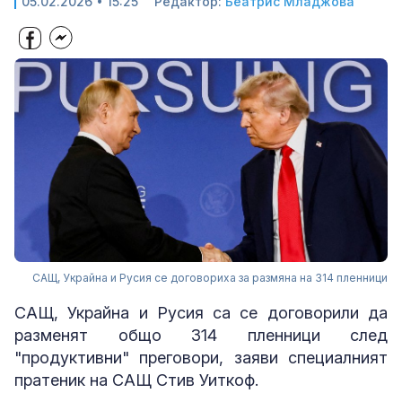
05.02.2026 • 15:25
Редактор:
Беатрис Младжова
САЩ, Украйна и Русия се договориха за размяна на 314 пленници
САЩ, Украйна и Русия са се договорили да
разменят общо 314 пленници след
"продуктивни" преговори, заяви специалният
пратеник на САЩ Стив Уиткоф.