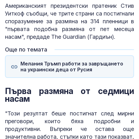
Американският президентски пратеник Стив
Уиткоф съобщи, че трите страни са постигнали
споразумение за размяна на 314 пленници в
"първата подобна размяна от пет месеца
насам", предаде The Guardian (Гардиън).
Още по темата
Мелания Тръмп работи за завръщането
на украински деца от Русия
Първа размяна от седмици
насам
"Този резултат беше постигнат след мирни
преговори, които бяха подробни и
продуктивни. Въпреки че остава още
значителна работа, стъпки като тази показват,