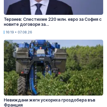
Терзиев: Спестихме 220 млн. евро за София с
новите договори за...
16:19 • 07.08.26
Невиждани жеги ускориха гроздобера във
Франция