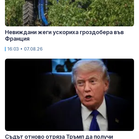
Невиждани жеги ускориха гроздобера във
Франция
16:03 • 07.08.26
Съдът отново отряза Тръмп да получи