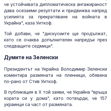
че устойчивата дипломатическа ангажираност
дава осезаеми резултати и придвижва напред
усилията за прекратяване на войната в
Украйна", каза Уиткоф.
Той добави, че "дискусиите ще продължат,
като се очаква допълнителен напредък през
следващите седмици".
Думите на Зеленски
Президентът на Украйна Володимир Зеленски
коментира размяната на пленници, обявена
по-рано от Стив Уиткоф.
В публикация в X той заяви, че Украйна "връща
хората си у дома", като потвърди, че 157
украинци са част от размяната.