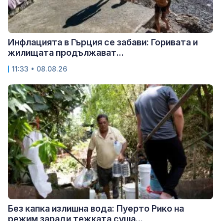
Инфлацията в Гърция се забави: Горивата и
жилищата продължават...
11:33 • 08.08.26
Без капка излишна вода: Пуерто Рико на
режим заради тежката суша...