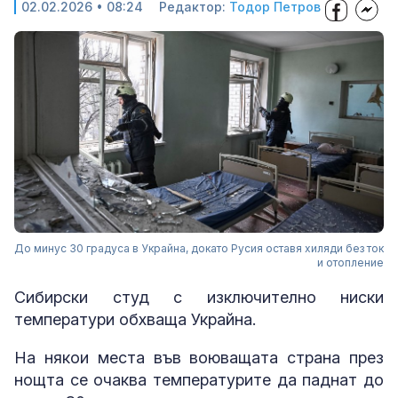
02.02.2026 • 08:24
Редактор:
Тодор Петров
До минус 30 градуса в Украйна, докато Русия оставя хиляди без ток
и отопление
Сибирски студ с изключително ниски
температури обхваща Украйна.
На някои места във воюващата страна през
нощта се очаква температурите да паднат до