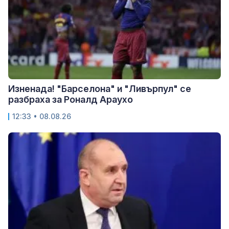
Изненада! "Барселона" и "Ливърпул" се
разбраха за Роналд Араухо
12:33 • 08.08.26