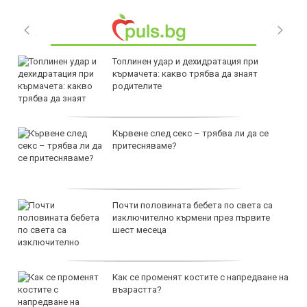
Топлинен удар и дехидратация при
кърмачета: какво трябва да знаят
родителите
Кървене след секс – трябва ли да се
притесняваме?
Почти половината бебета по света са
изключително кърмени през първите
шест месеца
Как се променят костите с напредване на
възрастта?