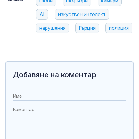
глоби
шофьори
камери
AI
изкуствен интелект
нарушения
Гърция
полиция
Добавяне на коментар