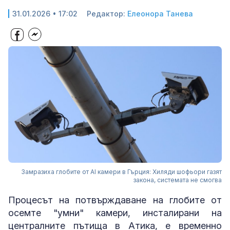
31.01.2026 • 17:02
Редактор:
Елеонора Танева
Замразиха глобите от AI камери в Гърция: Хиляди шофьори газят
закона, системата не смогва
Процесът на потвърждаване на глобите от
осемте "умни" камери, инсталирани на
централните пътища в Атика, е временно