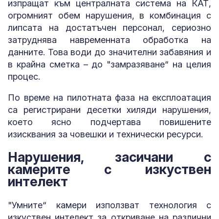
изпращат към централната система на КАТ,
огромният обем нарушения, в комбинация с
липсата на достатъчен персонал, сериозно
затруднява навременната обработка на
данните. Това води до значителни забавяния и
в крайна сметка – до "замразяване“ на целия
процес.
По време на пилотната фаза на експлоатация
са регистрирани десетки хиляди нарушения,
което ясно подчертава повишените
изисквания за човешки и технически ресурси.
Нарушения, засичани с
камерите с изкуствен
интелект
"Умните“ камери използват технология с
изкуствен интелект за откриване на различни