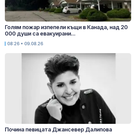
Голям пожар изпепели къщи в Канада, над 20
000 души са евакуирани...
08:26 • 09.08.26
Почина певицата Джансевер Далипова