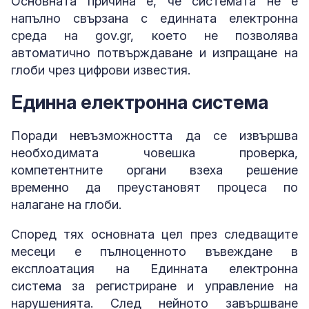
Основната причина е, че системата не е
напълно свързана с единната електронна
среда на gov.gr, което не позволява
автоматично потвърждаване и изпращане на
глоби чрез цифрови известия.
Единна електронна система
Поради невъзможността да се извършва
необходимата човешка проверка,
компетентните органи взеха решение
временно да преустановят процеса по
налагане на глоби.
Според тях основната цел през следващите
месеци е пълноценното въвеждане в
експлоатация на Единната електронна
система за регистриране и управление на
нарушенията. След нейното завършване