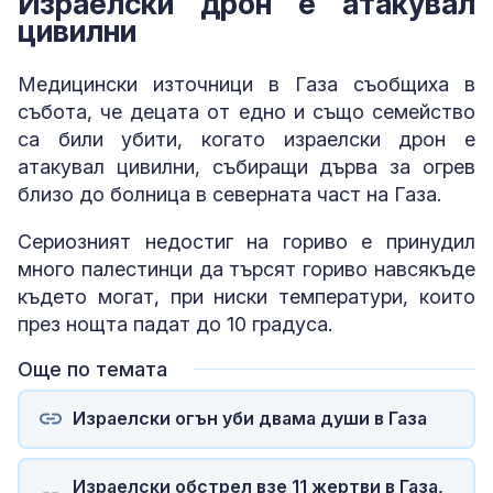
Израелски дрон е атакувал
цивилни
Медицински източници в Газа съобщиха в
събота, че децата от едно и също семейство
са били убити, когато израелски дрон е
атакувал цивилни, събиращи дърва за огрев
близо до болница в северната част на Газа.
Сериозният недостиг на гориво е принудил
много палестинци да търсят гориво навсякъде
където могат, при ниски температури, които
през нощта падат до 10 градуса.
Още по темата
Израелски огън уби двама души в Газа
Израелски обстрел взе 11 жертви в Газа,