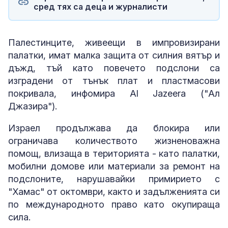
сред тях са деца и журналисти
Палестинците, живеещи в импровизирани
палатки, имат малка защита от силния вятър и
дъжд, тъй като повечето подслони са
изградени от тънък плат и пластмасови
покривала, инфомира Al Jazeera ("Ал
Джазира").
Израел продължава да блокира или
ограничава количеството жизненоважна
помощ, влизаща в територията - като палатки,
мобилни домове или материали за ремонт на
подслоните, нарушавайки примирието с
"Хамас" от октомври, както и задълженията си
по международното право като окупираща
сила.