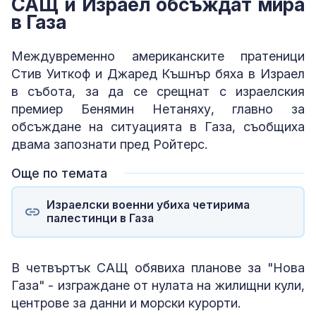
САЩ и Израел обсъждат мира
в Газа
Междувременно американските пратеници
Стив Уиткоф и Джаред Къшнър бяха в Израел
в събота, за да се срещнат с израелския
премиер Бенямин Нетаняху, главно за
обсъждане на ситуацията в Газа, съобщиха
двама запознати пред Ройтерс.
Още по темата
Израелски военни убиха четирима
палестинци в Газа
В четвъртък САЩ обявиха планове за "Нова
Газа" - изграждане от нулата на жилищни кули,
центрове за данни и морски курорти.