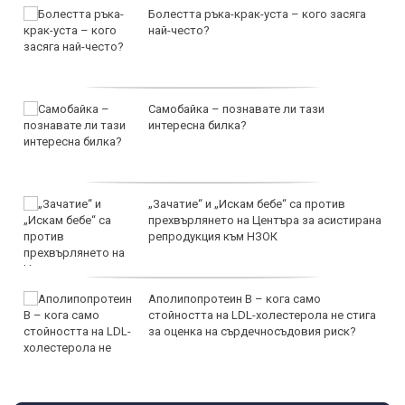
Болестта ръка-крак-уста – кого засяга
най-често?
Самобайка – познавате ли тази
интересна билка?
„Зачатие“ и „Искам бебе“ са против
прехвърлянето на Центъра за асистирана
репродукция към НЗОК
Аполипопротеин B – кога само
стойността на LDL-холестерола не стига
за оценка на сърдечносъдовия риск?