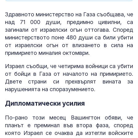
Здравното министерство на Газа съобщава, че
над 71 000 души, предимно цивилни, са
загинали от израелски огън оттогава. Според
министерството поне 480 души са били убити
от израелски огън от влизането в сила на
примирието миналия октомври.
Израел съобщи, че четирима войници са убити
от бойци в Газа от началото на примирието.
Двете страни си прехвърлят вината за
нарушенията на споразумението.
Дипломатически усилия
По-рано този месец Вашингтон обяви, че
планът е преминал във втора фаза, според
която Израел се очаква да изтегли войските