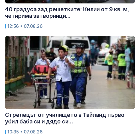
40 градуса зад решетките: Килии от 9 кв. м,
четирима затворници...
12:56 • 07.08.26
Стрелецът от училището в Тайланд първо
убил баба си и дядо си...
10:35 • 07.08.26