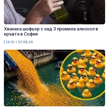
Хванаха шофьор с над 3 промила алкохол в
кръвта в София
14:01 • 07.08.26