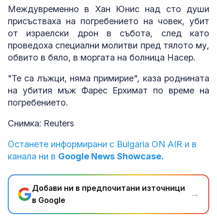
Междувременно в Хан Юнис над сто души
присъстваха на погребението на човек, убит
от израелски дрон в събота, след като
проведоха специални молитви пред тялото му,
обвито в бяло, в моргата на болница Насер.
"Те са лъжци, няма примирие", каза роднината
на убития мъж Фарес Ерхимат по време на
погребението.
Снимка: Reuters
Останете информирани с Bulgaria ON AIR и в
канала ни в
Google News Showcase.
Добави ни в предпочитани източници
→
в Google