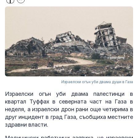
Израелски огън уби двама души в Газа
Израелски огън уби двама палестинци в
квартал Туффах в северната част на Газа в
неделя, а израелски дрон рани още четирима в
друг инцидент в град Газа, съобщиха местните
здравни власти.
Медицински работници заявиха, че израелски