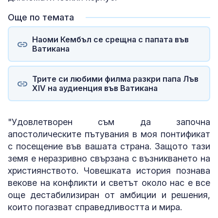
Още по темата
Наоми Кембъл се срещна с папата във
Ватикана
Трите си любими филма разкри папа Лъв
XIV на аудиенция във Ватикана
"Удовлетворен съм да започна
апостолическите пътувания в моя понтификат
с посещение във вашата страна. Защото тази
земя е неразривно свързана с възникването на
християнството. Човешката история познава
векове на конфликти и светът около нас е все
още дестабилизиран от амбиции и решения,
които погазват справедливостта и мира.