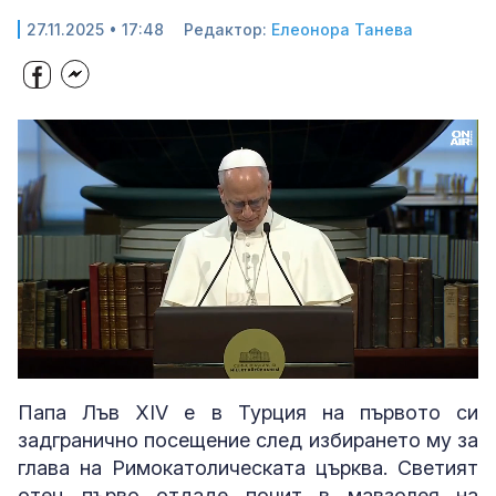
27.11.2025 • 17:48
Редактор:
Елеонора Танева
Loaded
:
Unmute
89.54%
Папа Лъв XIV е в Турция на първото си
задгранично посещение след избирането му за
глава на Римокатолическата църква. Светият
отец първо отдаде почит в мавзолея на