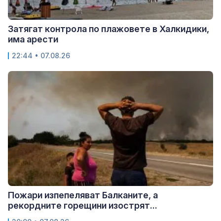
Затягат контрола по плажовете в Халкидики,
има арести
22:44 • 07.08.26
Пожари изпепеляват Балканите, а
рекордните горещини изострят...