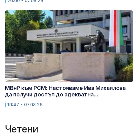
20:00 • 07.08.26
МВнР към РСМ: Настояваме Ива Михаилова
да получи достъп до адекватна...
19:47 • 07.08.26
Четени