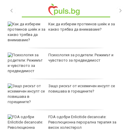
Как да изберем протеинов шейк и за
какво трябва да внимаваме?
Психология за родители: Режимът и
чувството за предвидимост
Защо рискът от исхемичен инсулт се
повишава в горещините?
FDA одобри Еnlicitide decanoate:
Революционна перорална терапия за
висок холестерол