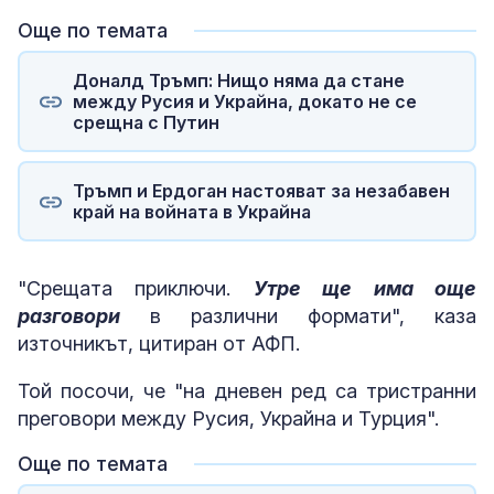
Още по темата
Доналд Тръмп: Нищо няма да стане
между Русия и Украйна, докато не се
срещна с Путин
Тръмп и Ердоган настояват за незабавен
край на войната в Украйна
"Срещата приключи.
Утре ще има още
разговори
в различни формати", каза
източникът, цитиран от АФП.
Той посочи, че "на дневен ред са тристранни
преговори между Русия, Украйна и Турция".
Още по темата