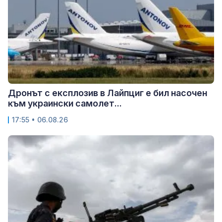
Дронът с експлозив в Лайпциг е бил насочен
към украински самолет...
17:55 • 06.08.26