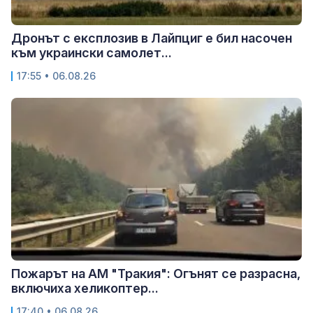
Дронът с експлозив в Лайпциг е бил насочен
към украински самолет...
17:55 • 06.08.26
Пожарът на АМ "Тракия": Огънят се разрасна,
включиха хеликоптер...
17:40 • 06.08.26