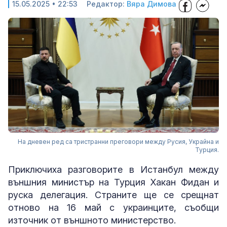
15.05.2025 • 22:53
Редактор:
Вяра Димова
На дневен ред са тристранни преговори между Русия, Украйна и
Турция.
Приключиха разговорите в Истанбул между
външния министър на Турция Хакан Фидан и
руска делегация. Страните ще се срещнат
отново на 16 май с украинците, съобщи
източник от външното министерство.