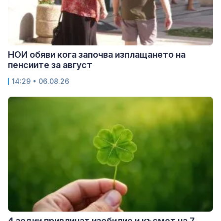
НОИ обяви кога започва изплащането на
пенсиите за август
14:29 • 06.08.26
4 зодии привличат изобилие и късмет на 7