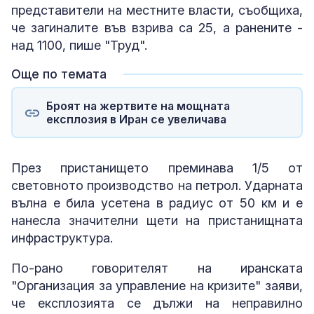
представители на местните власти, съобщиха,
че загиналите във взрива са 25, а ранените -
над 1100, пише "Труд".
Още по темата
Броят на жертвите на мощната
експлозия в Иран се увеличава
През пристанището преминава 1/5 от
световното производство на петрол. Ударната
вълна е била усетена в радиус от 50 км и е
нанесла значителни щети на пристанищната
инфраструктура.
По-рано говорителят на иранската
"Организация за управление на кризите" заяви,
че експлозията се дължи на неправилно