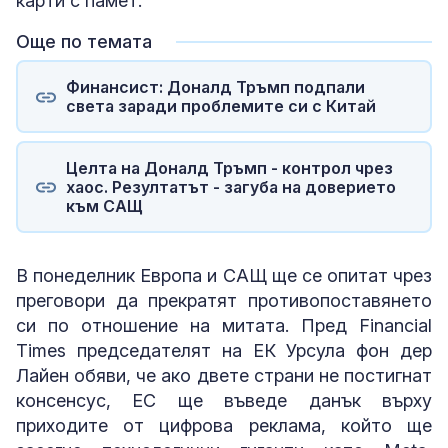
карти с памет.
Още по темата
Финансист: Доналд Тръмп подпали
света заради проблемите си с Китай
Целта на Доналд Тръмп - контрол чрез
хаос. Резултатът - загуба на доверието
към САЩ
В понеделник Европа и САЩ ще се опитат чрез
преговори да прекратят противопоставянето
си по отношение на митата. Пред Financial
Times председателят на ЕК Урсула фон дер
Лайен обяви, че ако двете страни не постигнат
консенсус, ЕС ще въведе данък върху
приходите от цифрова реклама, който ще