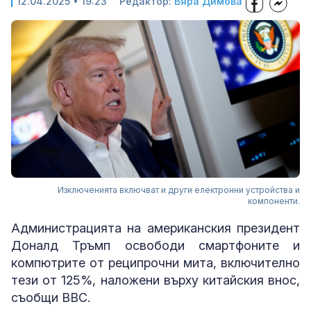
12.04.2025 • 19:23
Редактор:
Вяра Димова
Изключенията включват и други електронни устройства и
компоненти.
Администрацията на американския президент
Доналд Тръмп освободи смартфоните и
компютрите от реципрочни мита, включително
тези от 125%, наложени върху китайския внос,
съобщи BBC.