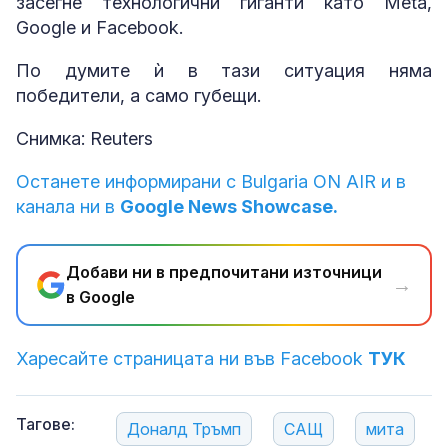
засегне технологични гиганти като Meta,
Google и Facebook.
По думите ѝ в тази ситуация няма
победители, а само губещи.
Снимка: Reuters
Останете информирани с Bulgaria ON AIR и в
канала ни в
Google News Showcase.
Добави ни в предпочитани източници
→
в Google
Харесайте страницата ни във Facebook
ТУК
Тагове:
Доналд Тръмп
САЩ
мита