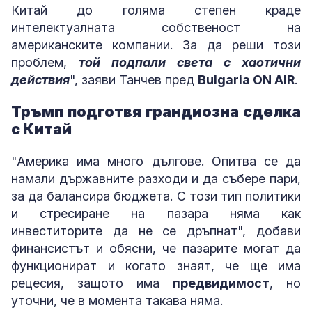
Китай до голяма степен краде
интелектуалната собственост на
американските компании. За да реши този
проблем,
той подпали света с хаотични
действия
", заяви Танчев пред
Bulgaria ON AIR
.
Тръмп подготвя грандиозна сделка
с Китай
"Америка има много дългове. Опитва се да
намали държавните разходи и да събере пари,
за да балансира бюджета. С този тип политики
и стресиране на пазара няма как
инвеститорите да не се дръпнат", добави
финансистът и обясни, че пазарите могат да
функционират и когато знаят, че ще има
рецесия, защото има
предвидимост
, но
уточни, че в момента такава няма.