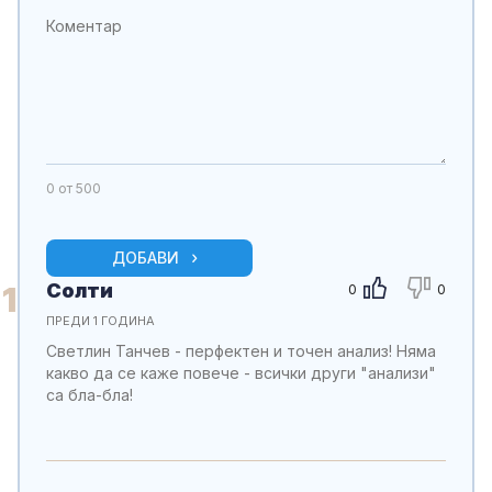
0
от 500
ДОБАВИ
Солти
1
0
0
ПРЕДИ 1 ГОДИНА
Светлин Танчев - перфектен и точен анализ! Няма
какво да се каже повече - всички други "анализи"
са бла-бла!