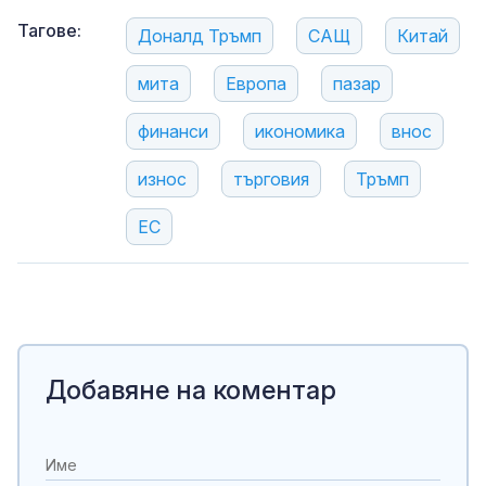
Тагове:
Доналд Тръмп
САЩ
Китай
мита
Европа
пазар
финанси
икономика
внос
износ
търговия
Тръмп
ЕС
Добавяне на коментар