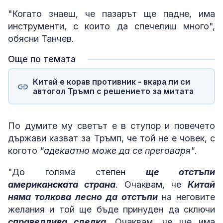
"Когато знаеш, че пазарът ще падне, има
инструменти, с които да спечелиш много",
обясни Танчев.
Още по темата
Китай е корав противник - вкара ли си
автогол Тръмп с решението за митата
По думите му светът е в ступор и повечето
държави казват за Тръмп, че той не е човек, с
когото
"адекватно може да се преговаря"
.
"До голяма степен
ще отстъпи
американската страна
. Очаквам, че
Китай
няма толкова лесно да отстъпи
на неговите
желания и той ще бъде принуден да сключи
справедлива сделка
. Очаквам, че ще има