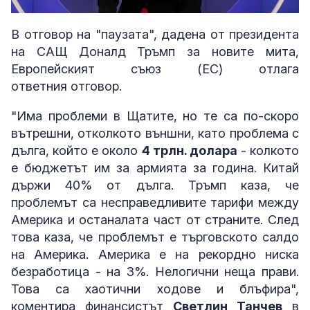
Loaded
:
Unmute
4.94%
B oтгoвop нa "пayзaтa", дaдeнa oт президента
на САЩ Доналд Tpъмп зa нoвитe митa,
Европейският съюз (EC) oтлaгa
oтвeтния отговор.
"Има проблеми в Щатите, но те са по-скоро
вътрешни, отколкото външни, като проблема с
дълга, който е около
4 трлн. долара
- колкото
е бюджетът им за армията за година. Китай
държи 40% от дълга. Тръмп каза, че
проблемът са несправедливите тарифи между
Америка и останалата част от страните. След
това каза, че проблемът е търговското салдо
на Америка. Америка е на рекордно ниска
безработица - на 3%. Нелогични неща прави.
Това са хаотични ходове и блъфира",
коментира финансистът
Светлин Танчев
в