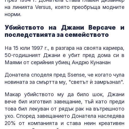
на линията Versus, която преобръща модните
норми.
Убийството на Джани Версаче и
последствията за семейството
На 15 юли 1997 г., в разгара на своята кариера,
50-годишният Джани е убит пред дома си в
Маями от серийния убиец Андрю Кунанан
Донатела споделя пред Ssense, че когато чула
новината за смъртта му, "светът ѝ замръзнал".
Макар убийството му да било шок, Джани
вече бил изготвил завещание, тъй като преди
това бил лекуван от рядък рак на вътрешното
ухо. Според завещанието Донатела наследява
20% от компанията и става неин креативен