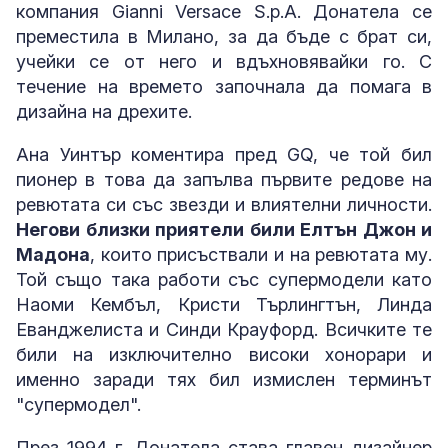
компания Gianni Versace S.p.A. Донатела се
преместила в Милано, за да бъде с брат си,
учейки се от него и вдъхновявайки го. С
течение на времето започнала да помага в
дизайна на дрехите.
Ана Уинтър коментира пред GQ, че той бил
пионер в това да запълва първите редове на
ревютата си със звезди и влиятелни личности.
Негови близки приятели били Елтън Джон и
Мадона
, които присъствали и на ревютата му.
Той също така работи със супермодели като
Наоми Кембъл, Кристи Търлингтън, Линда
Еванджелиста и Синди Крауфорд. Всичките те
били на изключително високи хонорари и
именно заради тях бил измислен терминът
"супермодел".
През 1994 г. Донатела става главен дизайнер