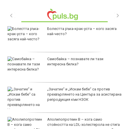
Болестта ръка-крак-уста – кого засяга
най-често?
Самобайка – познавате ли тази
интересна билка?
„Зачатие“ и „Искам бебе“ са против
прехвърлянето на Центъра за асистирана
репродукция към НЗОК
Аполипопротеин B – кога само
стойността на LDL-холестерола не стига