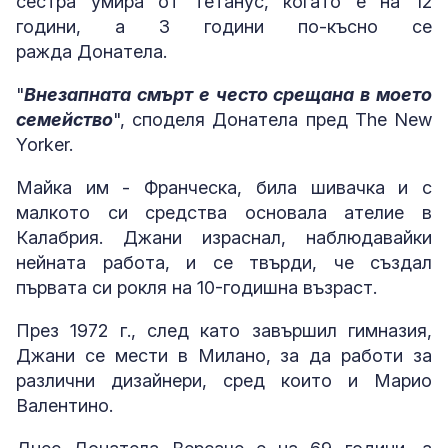
сестра умира от тетанус, когато е на 12
години, а 3 години по-късно се
ражда Донатела.
"
Внезапната смърт е често срещана в моето
семейство
", споделя Донатела пред The New
Yorker.
Майка им - Франческа, била шивачка и с
малкото си средства основала ателие в
Калабрия. Джани израснал, наблюдавайки
нейната работа, и се твърди, че създал
първата си рокля на 10-годишна възраст.
През 1972 г., след като завършил гимназия,
Джани се мести в Милано, за да работи за
различни дизайнери, сред които и Марио
Валентино.