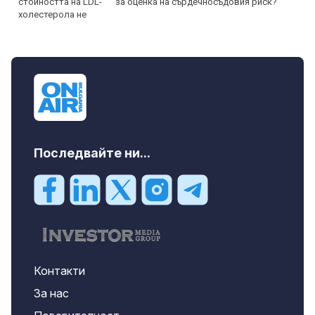
за оценка на сърдечносъдовия риск?
Последвайте ни...
Контакти
За нас