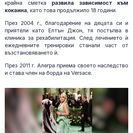
крайна сметка
развила зависимост към
кокаина
, като това продължило 18 години.
През 2004 г., благодарение на децата си и
приятели като Елтън Джон, тя постъпва в
клиника за рехабилитация. След лечението ѝ
ежедневните тренировки станали част от
възстановяването ѝ.
През 2011 г. Алегра приема своето наследство
и става член на борда на Versace.