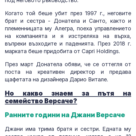
под неговото ръководство.
Когато той беше убит през 1997 г., неговите
брат и сестра - Донатела и Санто, както и
племенницата му Алегра, поеха управлението
на компанията и я изстреляха на върха,
въпреки възходите и паденията. През 2018 г.
марката беше придобита от Capri Holdings.
През март Донатела обяви, че се оттегля от
поста на креативен директор и предава
щафетата на дизайнера Дарио Витале.
Но какво знаем за пътя на
семейство Версаче?
Ранните години на Джани Версаче
Джани има трима братя и сестри. Едната му