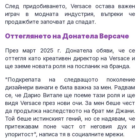
След придобиването, Versace остава важен
играч в модната индустрия, въпреки че
продажбите започват да спадат.
Оттеглянето на Донатела Версаче
През март 2025 г. Донатела обяви, че се
оттегля като креативен директор на Versace и
ще заеме новата роля на посланик на бранда.
"Подкрепата на следващото поколение
дизайнери винаги е била важна за мен. Радвам
се, че Дарио Витале ще поеме тази роля и ще
видя Versace през нови очи. За мен беше чест
да продължа наследството на брат ми Джани.
Той беше истинският гений, но се надявам, че
притежавам поне част от неговия дух и
упоритост", написа тя в социалните мрежи.