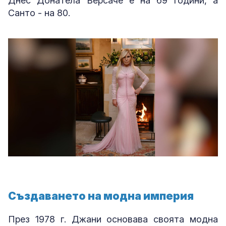
Днес Донатела Версаче е на 69 години, а
Санто - на 80.
Създаването на модна империя
През 1978 г. Джани основава своята модна