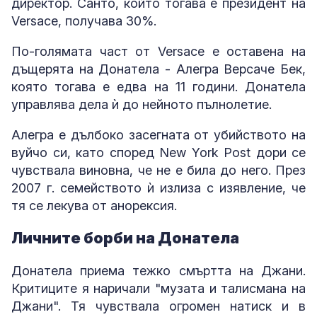
директор. Санто, който тогава е президент на
Versace, получава 30%.
По-голямата част от Versace е оставена на
дъщерята на Донатела - Алегра Версаче Бек,
която тогава е едва на 11 години. Донатела
управлява дела ѝ до нейното пълнолетие.
Алегра е дълбоко засегната от убийството на
вуйчо си, като според New York Post дори се
чувствала виновна, че не е била до него. През
2007 г. семейството ѝ излиза с изявление, че
тя се лекува от анорексия.
Личните борби на Донатела
Донатела приема тежко смъртта на Джани.
Критиците я наричали "музата и талисмана на
Джани". Тя чувствала огромен натиск и в