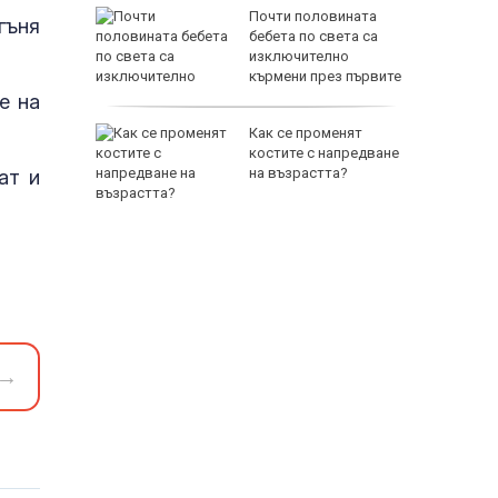
 след
Почти половината
гъня
HI: В
бебета по света са
а
изключително
паринг
кърмени през първите
шест месеца
е на
л
Как се променят
нът край
костите с напредване
на възрастта?
ат и
→