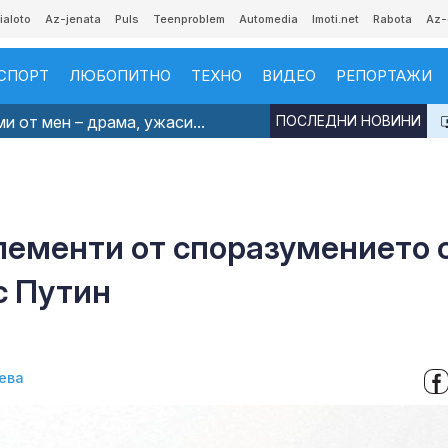
ialoto
Az-jenata
Puls
Teenproblem
Automedia
Imoti.net
Rabota
Az-
СПОРТ
ЛЮБОПИТНО
ТЕХНО
ВИДЕО
РЕПОРТАЖИ
и от мен – драма, ужаси...
ПОСЛЕДНИ НОВИНИ
лементи от споразумението 
с Путин
ева