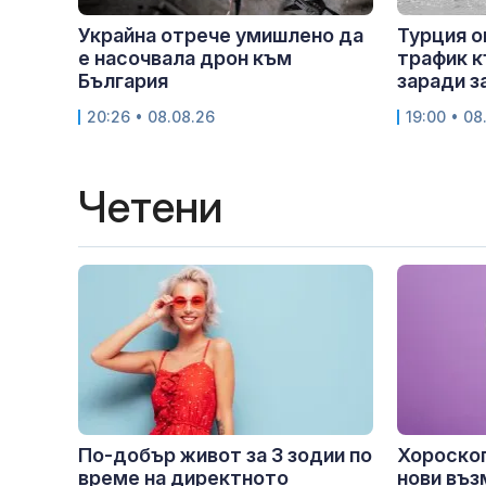
Украйна отрече умишлено да
Турция о
е насочвала дрон към
трафик к
България
заради з
20:26 • 08.08.26
19:00 • 08
Четени
По-добър живот за 3 зодии по
Хороскоп
време на директното
нови въз