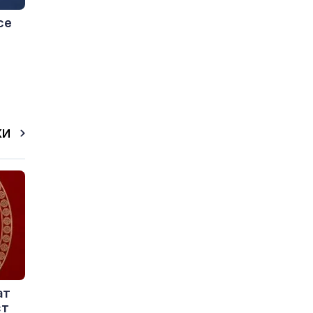
се
КИ
ат
ст