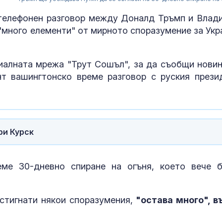
 телефонен разговор между Доналд Тръмп и Влад
 "много елементи" от мирното споразумение за Укр
иалната мрежа "Трут Сошъл", за да съобщи новин
нт вашингтонско време разговор с руския прези
Хакан Фидан:
ри Курск
предложи
мораториум 
бойните дейс
Украйна (ВИДЕО)
ме 30-дневно спиране на огъня, което вече 
Медведев: Ру
спечели, какв
каже фон дер
стигнати някои споразумения,
"остава много", в