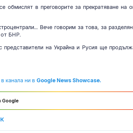
Даниел Динев
се обмислят в преговорите за прекратяване на о
дебюта в SENS
България ням
достатъчно с
партньори
троцентрали... Вече говорим за това, за разделян
 от БНР.
Адмирал Еми
Ефтимов: Дро
Кардам е бил
с представители на Украйна и Русия ще продълж
отклонен от
електронна война
 в канала ни в
Google News Showcase.
 Google
УК