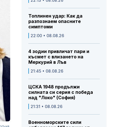
22:13 • 08.08.26
Топлинен удар: Как да
разпознаем опасните
симптоми
22:00 • 08.08.26
4 зодии привличат пари и
късмет с влизането на
Меркурий в Лъв
21:45 • 08.08.26
ЦСКА 1948 продължи
силната си серия с победа
над "Локо" (София)
21:31 • 08.08.26
Военноморските сили
огъня.