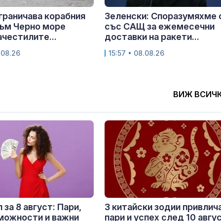
граничава корабния
Зеленски: Споразумяхме 
ъм Черно море
със САЩ за ежемесечни
ачестилите...
доставки на ракети...
.08.26
15:57 • 08.08.26
ВИЖ ВСИЧ
 за 8 август: Пари,
3 китайски зодии привлич
можности и важни
пари и успех след 10 авгу