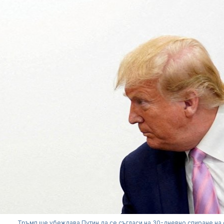
Тръмп ще убеждава Путин да се съгласи на 30-дневно спиране на 