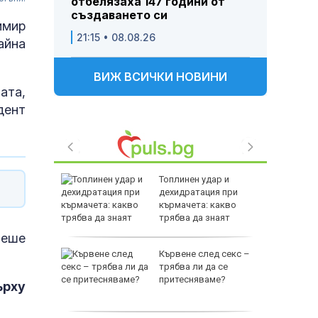
отбелязаха 147 години от
създаването си
имир
21:15 • 08.08.26
айна
ВИЖ ВСИЧКИ НОВИНИ
ата,
дент
 Турция
Топлинен удар и
дехидратация при
върху
кърмачета: какво
твия в
трябва да знаят
родителите
беше
сия ще
Кървене след секс –
ото и да
трябва ли да се
 Лайен
притесняваме?
ърху