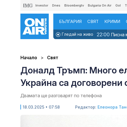
Investor
Dnes
Bloombergtv
Bulgaria On Air
Gol
T
БЪЛГАРИЯ
СВЯТ
КРИМИ
22:00
Гледай на живо
Писна м
Начало
Свят
Доналд Тръмп: Много е
Украйна са договорени 
Двамата ще разговарят по телефона
18.03.2025 • 07:58
Редактор:
Елеонора Тан