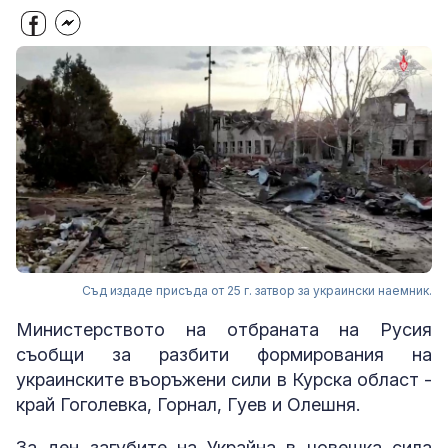
Съд издаде присъда от 25 г. затвор за украински наемник.
Министерството на отбраната на Русия
съобщи за разбити формирования на
украинските въоръжени сили в Курска област -
край Гоголевка, Горнал, Гуев и Олешня.
За ден загубите на Украйна в човешка сила