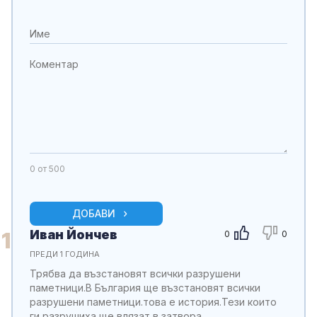
0
от 500
ДОБАВИ
Иван Йончев
1
0
0
ПРЕДИ 1 ГОДИНА
Трябва да възстановят всички разрушени
паметници.В България ще възстановят всички
разрушени паметници.това е история.Тези които
ги разрушиха ще влязат в затвора.