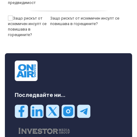
Защо рискът от исхемичен инсулт се
повишава в горещините?
Последвайте ни...