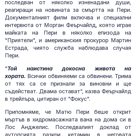
последван от няколко изненадани души,
реагиращи на новината за смъртта на Пери.
Документалният филм включва и специални
интервюта от Морган Феърчайлд, която играе
майката на Пери в няколко епизода на
"Приятели", и американския прокурор Мартин
Естрада, чиято служба наблюдава случая
Пери.
"
Той наистина докосна живота на
хората.
Всички обвиняеми са обвинени. Трима
от тях са се признали за виновни и ще
съдействат. Двама остават“, казва Феърчайлд
в трейлъра, цитиран от "Фокус".
Припомняме, че Матю Пери беше открит
мъртъв в хидромасажната вана на дома си в
Лос Анджелис. Последвалият доклад от
аутопсията разкри кетамин в неговата