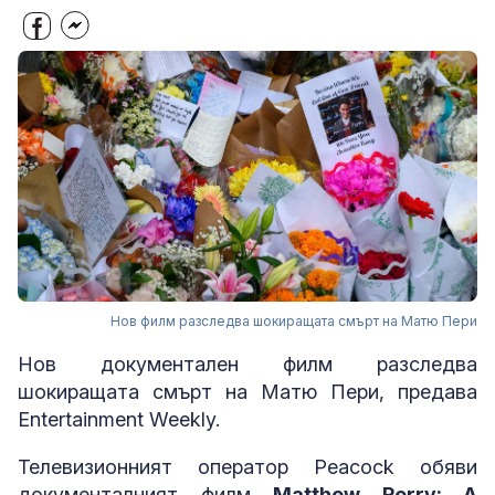
Нов филм разследва шокиращата смърт на Матю Пери
Нов документален филм разследва
шокиращата смърт на Матю Пери, предава
Entertainment Weekly.
Телевизионният оператор Peacock обяви
документалният филм
Matthew Perry: A