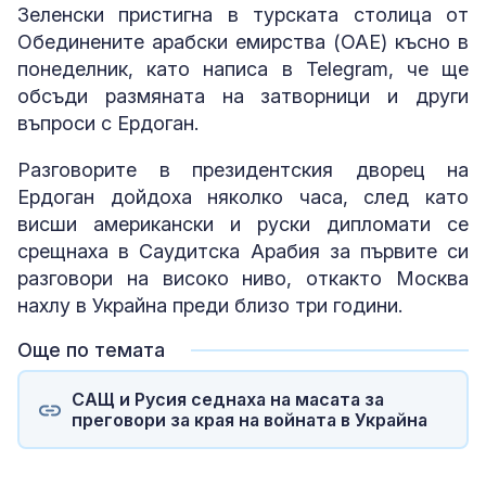
Зеленски пристигна в турската столица от
Обединените арабски емирства (ОАЕ) късно в
понеделник, като написа в Telegram, че ще
обсъди размяната на затворници и други
въпроси с Ердоган.
Разговорите в президентския дворец на
Ердоган дойдоха няколко часа, след като
висши американски и руски дипломати се
срещнаха в Саудитска Арабия за първите си
разговори на високо ниво, откакто Москва
нахлу в Украйна преди близо три години.
Още по темата
САЩ и Русия седнаха на масата за
преговори за края на войната в Украйна