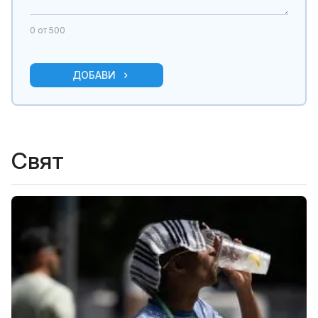
0
от 500
ДОБАВИ
Свят