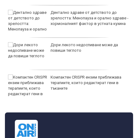
Дентално здраве от детството до
зрелостта: Менопауза и орално здраве -
хормоналният фактор в устната кухина
Дори лекото недоспиване може да
повиши теглото
Компактен CRISPR ензим приближава
терапиите, които редактират гени в
тъканите