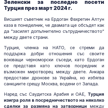
Зеленски за последно посети
Турция през март 2024 г.
Висшият съветник на Ердоган Фахретин Алтун
каза в понеделник, че двамата ще обсъдят как
да "засилят допълнително сътрудничеството“
между двете страни.
Турция, членка на НАТО, се стреми да
поддържа добри отношения със своите
воюващи черноморски съседи, като Ердоган
се представя като ключов посредник и
възможен миротворец между двете. Анкара
предостави дронове за Украйна, но избягва
санкциите срещу Москва, водени от Запада.
Наред със Саудитска Арабия и ОАЕ,
Турция
изигра роля в посредничеството на няколко
сделки за размяна на затворници
между