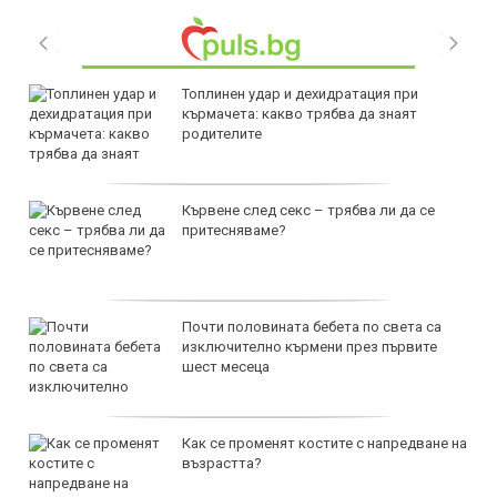
Топлинен удар и дехидратация при
кърмачета: какво трябва да знаят
родителите
Кървене след секс – трябва ли да се
притесняваме?
Почти половината бебета по света са
изключително кърмени през първите
шест месеца
Как се променят костите с напредване на
възрастта?