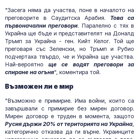
"Засега няма да участва, поне в началото на
преговорите в Саудитска Арабия.
Това са
първоначални преговори
. Паралелно с тях в
Украйна ще бъде и представителят на Доналд
Тръмп за Украйна - ген. Кийт Келог. Той ще
преговаря със Зеленски, но Тръмп и Рубио
подчертаха твърдо, че и Украйна ще участва.
Най-вероятно
ще се водят преговори за
спиране на огъня
", коментира той.
Възможен ли е мир
"Възможно е примирие. Има войни, които са
завършвали с примирие без мирен договор.
Мирен договор е труден в момента, защото
Русия държи 20% от територията на Украйна
,
категорично отказва да ги върне. Украинците