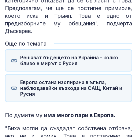
категорично отказват да се съгласят с това.
Предполагам, че ще се постигне примирие,
което иска и Тръмп. Това е едно от
предизборните му обещания", подчерта
Дъскарев.
Още по темата
Решават бъдещето на Украйна - колко
близо е мирът с Русия
Европа остана изолирана в ъгъла,
наблюдавайки възхода на САЩ, Китай и
Русия
По думите му
има много пари в Европа.
"Биха могли да създадат собствена отбрана,
ако не и армия. Това е постижимо за