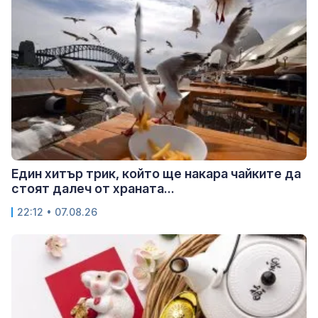
Един хитър трик, който ще накара чайките да
стоят далеч от храната...
22:12 • 07.08.26