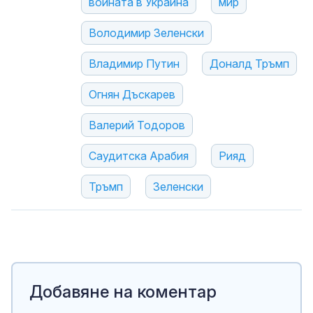
войната в Украйна
мир
Володимир Зеленски
Владимир Путин
Доналд Тръмп
Огнян Дъскарев
Валерий Тодоров
Саудитска Арабия
Рияд
Тръмп
Зеленски
Добавяне на коментар