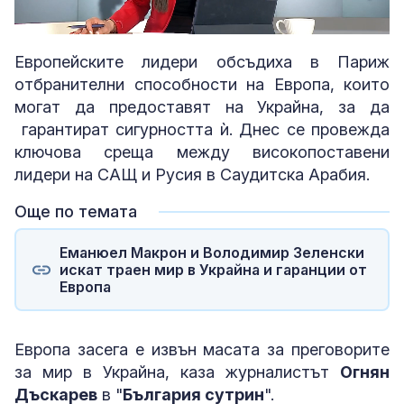
Loaded
:
Unmute
2.95%
Европейските лидери обсъдиха в Париж
отбранителни способности на Европа, които
могат да предоставят на Украйна, за да
гарантират сигурността ѝ. Днес се провежда
ключова среща между високопоставени
лидери на САЩ и Русия в Саудитска Арабия.
Още по темата
Еманюел Макрон и Володимир Зеленски
искат траен мир в Украйна и гаранции от
Европа
Европа засега е извън масата за преговорите
за мир в Украйна, каза журналистът
Огнян
Дъскарев
в "
България сутрин
".