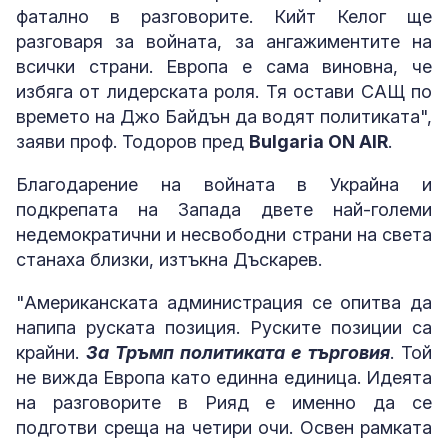
фатално в разговорите. Кийт Келог ще
разговаря за войната, за ангажиментите на
всички страни. Европа е сама виновна, че
избяга от лидерската роля. Тя остави САЩ по
времето на Джо Байдън да водят политиката",
заяви проф. Тодоров пред
Bulgaria ON AIR
.
Благодарение на войната в Украйна и
подкрепата на Запада двете най-големи
недемократични и несвободни страни на света
станаха близки, изтъкна Дъскарев.
"Американската администрация се опитва да
напипа руската позиция. Руските позиции са
крайни.
За Тръмп политиката е търговия
. Той
не вижда Европа като единна единица. Идеята
на разговорите в Рияд е именно да се
подготви среща на четири очи. Освен рамката