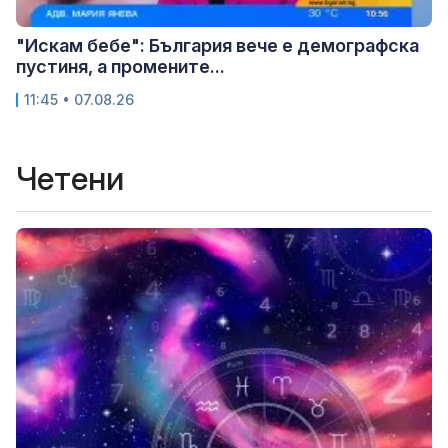
"Искам бебе": България вече е демографска
пустиня, а промените...
11:45 • 07.08.26
Четени