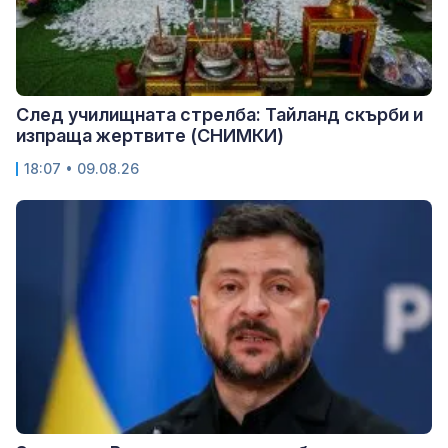
След училищната стрелба: Тайланд скърби и
изпраща жертвите (СНИМКИ)
18:07 • 09.08.26