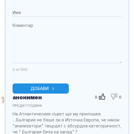
0
от 500
ДОБАВИ
анонимен
1
0
0
ПРЕДИ 1 ГОДИНА
На Атлантическия съвет ще му прилошее.
....България не беше ли в Източна Европа, че някои
"анализатори" твърдят с абсурдна категоричност,
че " България била на запад" ?